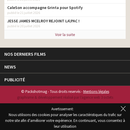
CaleSon accompagne Grinta pour Spotify
publié le 21 juillet 2026
JESSE JAMES MCELROY REJOINT LA\PAC !
publié le 20 juillet 2026
Voir la suite
NOS DERNIERS FILMS
NEWS
PUBLICITÉ
© Packshotmag - Tous droits reservés -
Mentions légales
graphisme & développement réalisé par l‘agence web 3 octets
Avertissement:
Nous utilisons des cookies pour analyser les caractéristiques du trafic sur
notre site afin d'améliorer votre expérience. En continuant, vous consentez à
leur utilisation