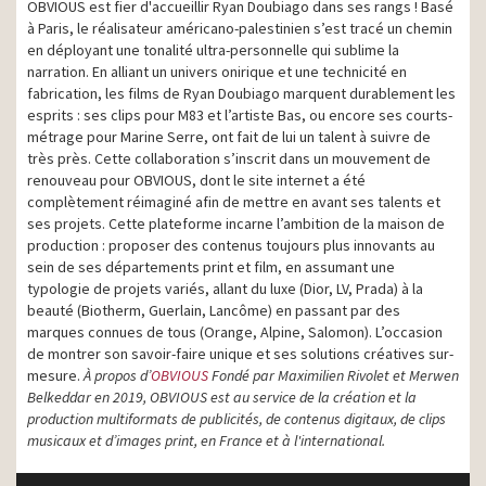
OBVIOUS est fier d'accueillir Ryan Doubiago dans ses rangs ! Basé
à Paris, le réalisateur américano-palestinien s’est tracé un chemin
en déployant une tonalité ultra-personnelle qui sublime la
narration. En alliant un univers onirique et une technicité en
fabrication, les films de Ryan Doubiago marquent durablement les
esprits : ses clips pour M83 et l’artiste Bas, ou encore ses courts-
métrage pour Marine Serre, ont fait de lui un talent à suivre de
très près. Cette collaboration s’inscrit dans un mouvement de
renouveau pour OBVIOUS, dont le site internet a été
complètement réimaginé afin de mettre en avant ses talents et
ses projets. Cette plateforme incarne l’ambition de la maison de
production : proposer des contenus toujours plus innovants au
sein de ses départements print et film, en assumant une
typologie de projets variés, allant du luxe (Dior, LV, Prada) à la
beauté (Biotherm, Guerlain, Lancôme) en passant par des
marques connues de tous (Orange, Alpine, Salomon). L’occasion
de montrer son savoir-faire unique et ses solutions créatives sur-
mesure.
À propos d’
OBVIOUS
Fondé par Maximilien Rivolet et Merwen
Belkeddar en 2019, OBVIOUS est au service de la création et la
production multiformats de publicités, de contenus digitaux, de clips
musicaux et d’images print, en France et à l'international.