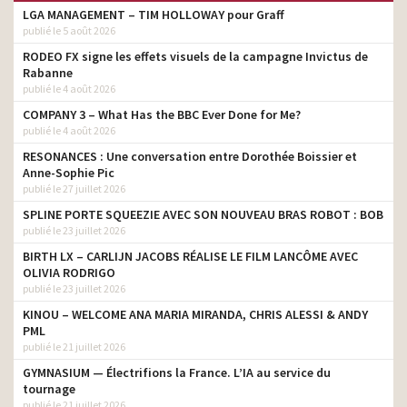
LGA MANAGEMENT – TIM HOLLOWAY pour Graff
publié le 5 août 2026
RODEO FX signe les effets visuels de la campagne Invictus de
Rabanne
publié le 4 août 2026
COMPANY 3 – What Has the BBC Ever Done for Me?
publié le 4 août 2026
RESONANCES : Une conversation entre Dorothée Boissier et
Anne-Sophie Pic
publié le 27 juillet 2026
SPLINE PORTE SQUEEZIE AVEC SON NOUVEAU BRAS ROBOT : BOB
publié le 23 juillet 2026
BIRTH LX – CARLIJN JACOBS RÉALISE LE FILM LANCÔME AVEC
OLIVIA RODRIGO
publié le 23 juillet 2026
KINOU – WELCOME ANA MARIA MIRANDA, CHRIS ALESSI & ANDY
PML
publié le 21 juillet 2026
GYMNASIUM — Électrifions la France. L’IA au service du
tournage
publié le 21 juillet 2026