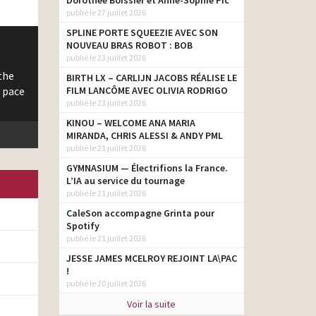
Dorothée Boissier et Anne-Sophie Pic
publié le 27 juillet 2026
SPLINE PORTE SQUEEZIE AVEC SON
NOUVEAU BRAS ROBOT : BOB
publié le 23 juillet 2026
the
BIRTH LX – CARLIJN JACOBS RÉALISE LE
FILM LANCÔME AVEC OLIVIA RODRIGO
f pace
publié le 23 juillet 2026
KINOU – WELCOME ANA MARIA
MIRANDA, CHRIS ALESSI & ANDY PML
publié le 21 juillet 2026
GYMNASIUM — Électrifions la France.
L’IA au service du tournage
publié le 21 juillet 2026
CaleSon accompagne Grinta pour
Spotify
publié le 21 juillet 2026
JESSE JAMES MCELROY REJOINT LA\PAC
!
publié le 20 juillet 2026
Voir la suite