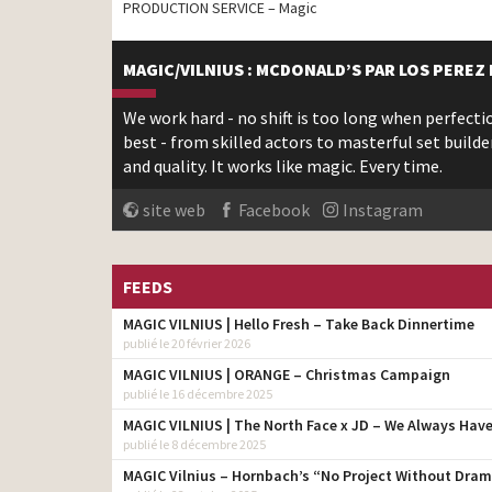
PRODUCTION SERVICE – Magic
MAGIC/VILNIUS : MCDONALD’S PAR LOS PEREZ
We work hard - no shift is too long when perfectio
best - from skilled actors to masterful set builde
and quality. It works like magic. Every time.
site web
Facebook
Instagram
FEEDS
MAGIC VILNIUS | Hello Fresh – Take Back Dinnertime
publié le 20 février 2026
MAGIC VILNIUS | ORANGE – Christmas Campaign
publié le 16 décembre 2025
MAGIC VILNIUS | The North Face x JD – We Always Have
publié le 8 décembre 2025
MAGIC Vilnius – Hornbach’s “No Project Without Drama