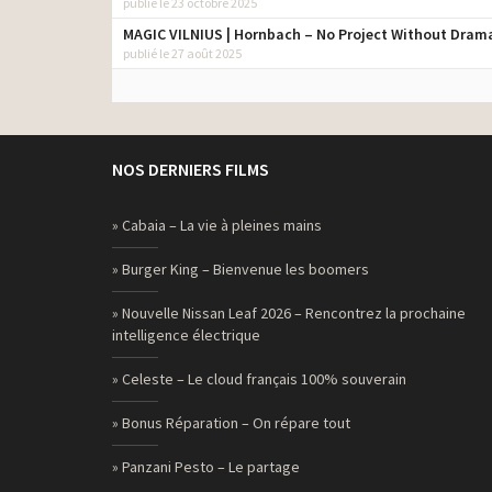
publié le 23 octobre 2025
MAGIC VILNIUS | Hornbach – No Project Without Dram
publié le 27 août 2025
NOS DERNIERS FILMS
» Cabaia – La vie à pleines mains
» Burger King – Bienvenue les boomers
» Nouvelle Nissan Leaf 2026 – Rencontrez la prochaine
intelligence électrique
» Celeste – Le cloud français 100% souverain
» Bonus Réparation – On répare tout
» Panzani Pesto – Le partage