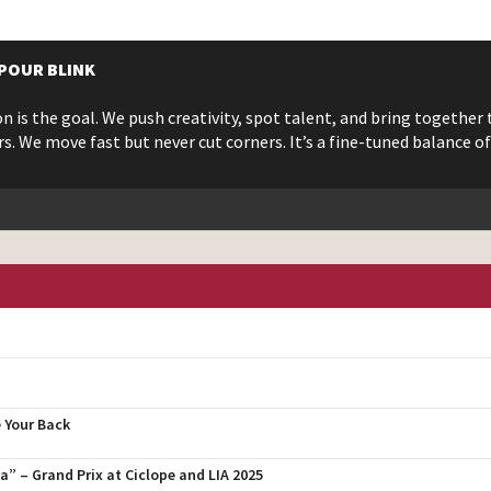
 POUR BLINK
n is the goal. We push creativity, spot talent, and bring together 
rs. We move fast but never cut corners. It’s a fine-tuned balance o
 Your Back
” – Grand Prix at Ciclope and LIA 2025