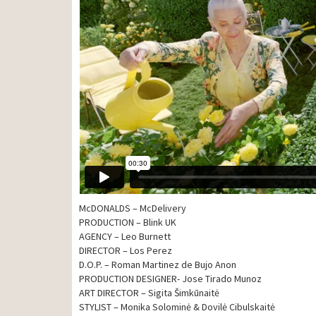
McDONALDS – McDelivery
PRODUCTION – Blink UK
AGENCY – Leo Burnett
DIRECTOR – Los Perez
D.O.P. – Roman Martinez de Bujo Anon
PRODUCTION DESIGNER- Jose Tirado Munoz
ART DIRECTOR – Sigita Šimkūnaitė
STYLIST – Monika Solominė & Dovilė Cibulskaitė