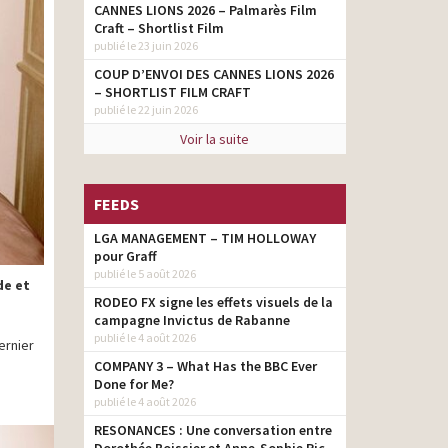
CANNES LIONS 2026 – Palmarès Film
Craft – Shortlist Film
publié le 23 juin 2026
COUP D’ENVOI DES CANNES LIONS 2026
– SHORTLIST FILM CRAFT
publié le 22 juin 2026
Voir la suite
FEEDS
LGA MANAGEMENT – TIM HOLLOWAY
pour Graff
publié le 5 août 2026
de et
RODEO FX signe les effets visuels de la
campagne Invictus de Rabanne
publié le 4 août 2026
ernier
COMPANY 3 – What Has the BBC Ever
Done for Me?
publié le 4 août 2026
RESONANCES : Une conversation entre