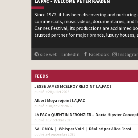
LA PAC – WELCOME PETER KAADEN
Since 1972, it has been discovering and nurturing c
commercials, music videos, documentaries, and fi
Cannes Festival, its productions are acclaimed bo
trusted partner for major brands, luxury houses,
site web
LinkedIn
Facebook
Instagra
FEEDS
JESSE JAMES MCELROY REJOINT LA\PAC !
publié le 20 juillet 2026
Albert Moya rejoint LA\PAC
publié le 30 janvier 2026
LA PAC x QUENTIN DERONZIER – Dacia Hipster Concep
publié le 17 octobre 2025
SALOMON｜ Whisper Void ｜Réalisé par Alice Fassi
publié le 4 septembre 2025