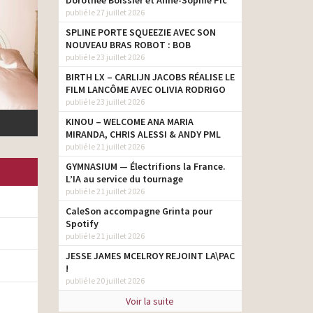
Dorothée Boissier et Anne-Sophie Pic
publié le 27 juillet 2026
SPLINE PORTE SQUEEZIE AVEC SON
NOUVEAU BRAS ROBOT : BOB
publié le 23 juillet 2026
BIRTH LX – CARLIJN JACOBS RÉALISE LE
FILM LANCÔME AVEC OLIVIA RODRIGO
publié le 23 juillet 2026
KINOU – WELCOME ANA MARIA
MIRANDA, CHRIS ALESSI & ANDY PML
publié le 21 juillet 2026
GYMNASIUM — Électrifions la France.
L’IA au service du tournage
publié le 21 juillet 2026
CaleSon accompagne Grinta pour
Spotify
publié le 21 juillet 2026
JESSE JAMES MCELROY REJOINT LA\PAC
!
publié le 20 juillet 2026
Voir la suite