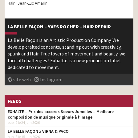
Hair : Jean-Luc Amarin
LA BELLE FAÇON – YVES ROCHER – HAIR REPAIR
La Belle Façon is an Artistic Production Company. We
develop crafted contents, standing out with creativity,
spunk and flair. True lovers of movement and beauty, we
face all challenges ! Exhalt.e is a new production label
dedicated to movement.
site web
Instagram
FEEDS
EXHALTE – Prix des accords Soeurs Jumelles – Meilleure
composition de musique originale à l’image
publié le 24 juin 2026
LA BELLE FAÇON x VIRNA & PACO
publié le 15 juin 2026