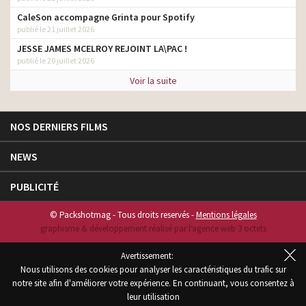
CaleSon accompagne Grinta pour Spotify
publié le 21 juillet 2026
JESSE JAMES MCELROY REJOINT LA\PAC !
publié le 20 juillet 2026
Voir la suite
NOS DERNIERS FILMS
NEWS
PUBLICITÉ
© Packshotmag - Tous droits reservés -
Mentions légales
graphisme & développement réalisé par l‘agence web 3 octets
Avertissement:
Nous utilisons des cookies pour analyser les caractéristiques du trafic sur
notre site afin d'améliorer votre expérience. En continuant, vous consentez à
leur utilisation