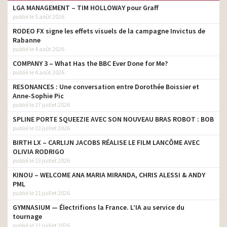
LGA MANAGEMENT – TIM HOLLOWAY pour Graff
publié le 5 août 2026
RODEO FX signe les effets visuels de la campagne Invictus de
Rabanne
publié le 4 août 2026
COMPANY 3 – What Has the BBC Ever Done for Me?
publié le 4 août 2026
RESONANCES : Une conversation entre Dorothée Boissier et
Anne-Sophie Pic
publié le 27 juillet 2026
SPLINE PORTE SQUEEZIE AVEC SON NOUVEAU BRAS ROBOT : BOB
publié le 23 juillet 2026
BIRTH LX – CARLIJN JACOBS RÉALISE LE FILM LANCÔME AVEC
OLIVIA RODRIGO
publié le 23 juillet 2026
KINOU – WELCOME ANA MARIA MIRANDA, CHRIS ALESSI & ANDY
PML
publié le 21 juillet 2026
GYMNASIUM — Électrifions la France. L’IA au service du
tournage
publié le 21 juillet 2026