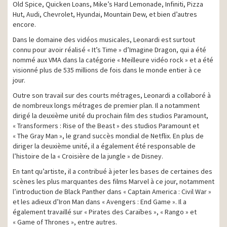
Old Spice, Quicken Loans, Mike’s Hard Lemonade, Infiniti, Pizza
Hut, Audi, Chevrolet, Hyundai, Mountain Dew, et bien d’autres
encore.
Dans le domaine des vidéos musicales, Leonardi est surtout
connu pour avoir réalisé « It’s Time » d’Imagine Dragon, qui a été
nommé aux VMA dans la catégorie « Meilleure vidéo rock » et a été
visionné plus de 535 millions de fois dans le monde entier à ce
jour.
Outre son travail sur des courts métrages, Leonardi a collaboré à
de nombreux longs métrages de premier plan. Il a notamment
dirigé la deuxième unité du prochain film des studios Paramount,
« Transformers : Rise of the Beast » des studios Paramount et
« The Gray Man », le grand succès mondial de Netflix. En plus de
diriger la deuxième unité, il a également été responsable de
l’histoire de la « Croisière de la jungle » de Disney.
En tant qu’artiste, il a contribué à jeter les bases de certaines des
scènes les plus marquantes des films Marvel à ce jour, notamment
l’introduction de Black Panther dans « Captain America : Civil War »
et les adieux d’Iron Man dans « Avengers : End Game ». Il a
également travaillé sur « Pirates des Caraïbes », « Rango » et
« Game of Thrones », entre autres.