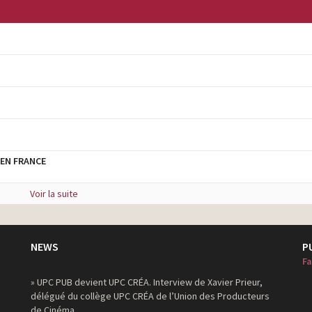
 EN FRANCE
Voir la suite
NEWS
P
Fa
» UPC PUB devient UPC CRÉA. Interview de Xavier Prieur,
délégué du collège UPC CRÉA de l’Union des Producteurs
de Cinéma