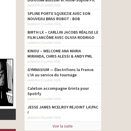
Dorothée Boissier et Anne-Sophie Pic
publié le 27 juillet 2026
SPLINE PORTE SQUEEZIE AVEC SON
NOUVEAU BRAS ROBOT : BOB
publié le 23 juillet 2026
BIRTH LX – CARLIJN JACOBS RÉALISE LE
FILM LANCÔME AVEC OLIVIA RODRIGO
publié le 23 juillet 2026
KINOU – WELCOME ANA MARIA
MIRANDA, CHRIS ALESSI & ANDY PML
publié le 21 juillet 2026
GYMNASIUM — Électrifions la France.
L’IA au service du tournage
publié le 21 juillet 2026
CaleSon accompagne Grinta pour
Spotify
publié le 21 juillet 2026
JESSE JAMES MCELROY REJOINT LA\PAC
!
publié le 20 juillet 2026
Voir la suite