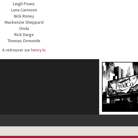
Leigh Powis
Luna Carmoon
Nick Roney
Mackenzie Sheppard
Onda
Rick Darge
Thomas Ormonde
A retrouver sur
henry.tv