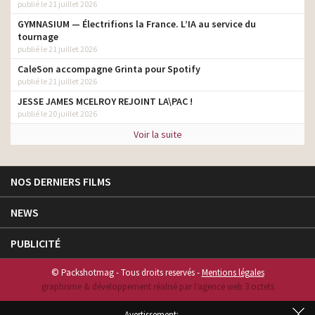
publié le 21 juillet 2026
GYMNASIUM — Électrifions la France. L’IA au service du
tournage
publié le 21 juillet 2026
CaleSon accompagne Grinta pour Spotify
publié le 21 juillet 2026
JESSE JAMES MCELROY REJOINT LA\PAC !
publié le 20 juillet 2026
Voir la suite
NOS DERNIERS FILMS
NEWS
PUBLICITÉ
© Packshotmag - Tous droits reservés -
Mentions légales
graphisme & développement réalisé par l‘agence web 3 octets
Avertissement: