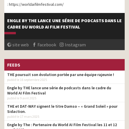
: https://worldaifilmfestival.com/
ENGLE BY THE LANCE UNE SÉRIE DE PODCASTS DANS LE
CADRE DU WORLD AI FILM FESTIVAL
site web
Facebook
Instagram
FEEDS
THE poursuit son évolution portée par une équipe rajeunie !
publié le 16 septembre 2025
Engle by THE lance une série de podcasts dans le cadre du
World AI Film Festival
publié le 9 avril 2025
THE et DAT-WAY signent le titre Damso – « Grand Soleil » pour
Sidaction.
publié le 17 mars 2025
Engle by The : Partenaire du World AI Film Festival les 11 et 12