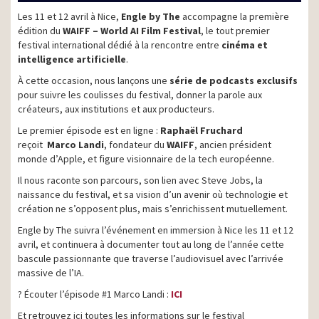
Les 11 et 12 avril à Nice,
Engle by The
accompagne la première
édition du
WAIFF – World AI Film Festival
, le tout premier
festival international dédié à la rencontre entre
cinéma et
intelligence artificielle
.
À cette occasion, nous lançons une
série de podcasts exclusifs
pour suivre les coulisses du festival, donner la parole aux
créateurs, aux institutions et aux producteurs.
Le premier épisode est en ligne :
Raphaël Fruchard
reçoit
Marco Landi
, fondateur du
WAIFF
, ancien président
monde d’Apple, et figure visionnaire de la tech européenne.
Il nous raconte son parcours, son lien avec Steve Jobs, la
naissance du festival, et sa vision d’un avenir où technologie et
création ne s’opposent plus, mais s’enrichissent mutuellement.
Engle by The suivra l’événement en immersion à Nice les 11 et 12
avril, et continuera à documenter tout au long de l’année cette
bascule passionnante que traverse l’audiovisuel avec l’arrivée
massive de l’IA.
? Écouter l’épisode #1 Marco Landi :
ICI
Et retrouvez ici toutes les informations sur le festival