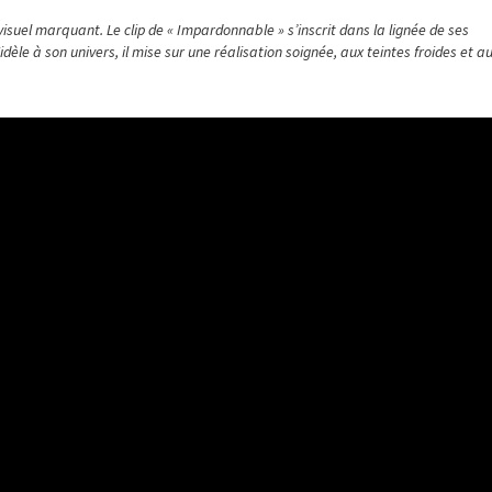
visuel marquant. Le clip de « Impardonnable » s’inscrit dans la lignée de ses
dèle à son univers, il mise sur une réalisation soignée, aux teintes froides et a