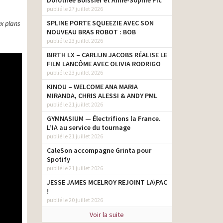
Dorothée Boissier et Anne-Sophie Pic
publié le 27 juillet 2026
SPLINE PORTE SQUEEZIE AVEC SON
ux plans
NOUVEAU BRAS ROBOT : BOB
publié le 23 juillet 2026
BIRTH LX – CARLIJN JACOBS RÉALISE LE
FILM LANCÔME AVEC OLIVIA RODRIGO
publié le 23 juillet 2026
KINOU – WELCOME ANA MARIA
MIRANDA, CHRIS ALESSI & ANDY PML
publié le 21 juillet 2026
GYMNASIUM — Électrifions la France.
L’IA au service du tournage
publié le 21 juillet 2026
CaleSon accompagne Grinta pour
Spotify
publié le 21 juillet 2026
JESSE JAMES MCELROY REJOINT LA\PAC
!
publié le 20 juillet 2026
Voir la suite