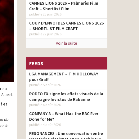
CANNES LIONS 2026 – Palmarès Film
Craft – Shortlist Film
publié le 23 juin 2026
COUP D’ENVOI DES CANNES LIONS 2026
– SHORTLIST FILM CRAFT
publié le 22 juin 2026
Voir la suite
FEEDS
LGA MANAGEMENT – TIM HOLLOWAY
pour Graff
publié le 5 août 2026
r sa
RODEO FX signe les effets visuels de la
 Allard.
campagne Invictus de Rabanne
if et
publié le 4 août 2026
COMPANY 3 – What Has the BBC Ever
Done for Me?
on du
publié le 4 août 2026
ec le
RESONANCES : Une conversation entre