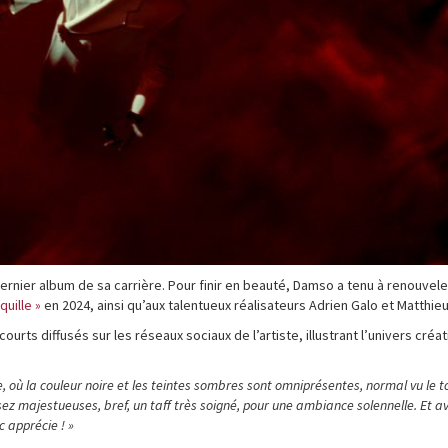
rnier album de sa carrière. Pour finir en beauté, Damso a tenu à renouvele
quille »
en 2024, ainsi qu’aux talentueux réalisateurs Adrien Galo et Matthieu
ourts diffusés sur les réseaux sociaux de l’artiste, illustrant l’univers créat
, où la couleur noire et les teintes sombres sont omniprésentes, normal vu le t
sez majestueuses, bref, un taff très soigné, pour une ambiance solennelle. Et av
c apprécie ! »