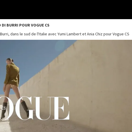
O DI BURRI POUR VOGUE CS
urri, dans le sud de l'Italie avec Yumi Lambert et Ania Chiz pour Vogue CS