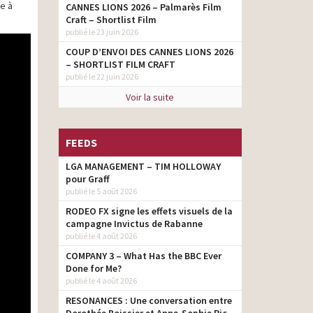
ue à
CANNES LIONS 2026 – Palmarès Film
Craft – Shortlist Film
publié le 23 juin 2026
COUP D’ENVOI DES CANNES LIONS 2026
– SHORTLIST FILM CRAFT
publié le 22 juin 2026
Voir la suite
FEEDS
LGA MANAGEMENT – TIM HOLLOWAY
pour Graff
publié le 5 août 2026
RODEO FX signe les effets visuels de la
campagne Invictus de Rabanne
publié le 4 août 2026
COMPANY 3 – What Has the BBC Ever
Done for Me?
publié le 4 août 2026
RESONANCES : Une conversation entre