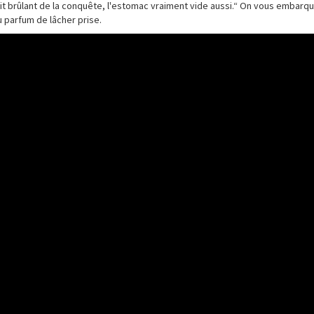
esprit brûlant de la conquête, l'estomac vraiment vide aussi.“ On vous embarq
 parfum de lâcher prise.