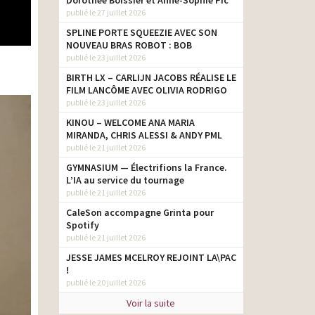
Dorothée Boissier et Anne-Sophie Pic
publié le 27 juillet 2026
SPLINE PORTE SQUEEZIE AVEC SON
NOUVEAU BRAS ROBOT : BOB
publié le 23 juillet 2026
BIRTH LX – CARLIJN JACOBS RÉALISE LE
FILM LANCÔME AVEC OLIVIA RODRIGO
publié le 23 juillet 2026
KINOU – WELCOME ANA MARIA
MIRANDA, CHRIS ALESSI & ANDY PML
publié le 21 juillet 2026
GYMNASIUM — Électrifions la France.
L’IA au service du tournage
publié le 21 juillet 2026
CaleSon accompagne Grinta pour
Spotify
publié le 21 juillet 2026
JESSE JAMES MCELROY REJOINT LA\PAC
!
publié le 20 juillet 2026
Voir la suite