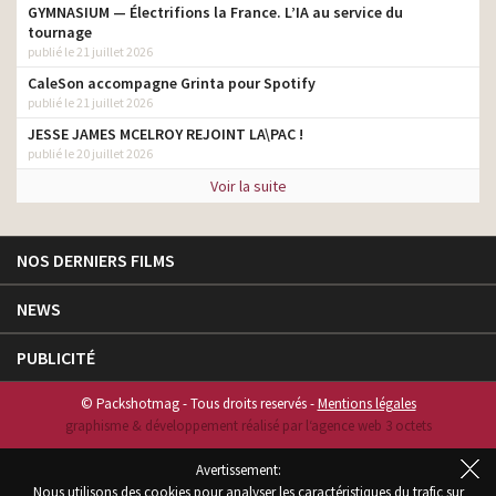
GYMNASIUM — Électrifions la France. L’IA au service du
tournage
publié le 21 juillet 2026
CaleSon accompagne Grinta pour Spotify
publié le 21 juillet 2026
JESSE JAMES MCELROY REJOINT LA\PAC !
publié le 20 juillet 2026
Voir la suite
NOS DERNIERS FILMS
NEWS
PUBLICITÉ
© Packshotmag - Tous droits reservés -
Mentions légales
graphisme & développement réalisé par l‘agence web 3 octets
Avertissement:
Nous utilisons des cookies pour analyser les caractéristiques du trafic sur