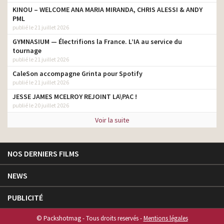
KINOU – WELCOME ANA MARIA MIRANDA, CHRIS ALESSI & ANDY
PML
publié le 21 juillet 2026
GYMNASIUM — Électrifions la France. L’IA au service du
tournage
publié le 21 juillet 2026
CaleSon accompagne Grinta pour Spotify
publié le 21 juillet 2026
JESSE JAMES MCELROY REJOINT LA\PAC !
publié le 20 juillet 2026
Voir la suite
NOS DERNIERS FILMS
NEWS
PUBLICITÉ
© Packshotmag - Tous droits reservés -
Mentions légales