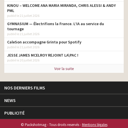
KINOU – WELCOME ANA MARIA MIRANDA, CHRIS ALESSI & ANDY
PML
publié le 21 juillet 2026
GYMNASIUM — Électrifions la France. L’IA au service du
tournage
publié le 21 juillet 2026
CaleSon accompagne Grinta pour Spotify
publié le 21 juillet 2026
JESSE JAMES MCELROY REJOINT LA\PAC !
publié le 20 juillet 2026
Voir la suite
NOS DERNIERS FILMS
NEWS
PUBLICITÉ
© Packshotmag - Tous droits reservés -
Mentions légales