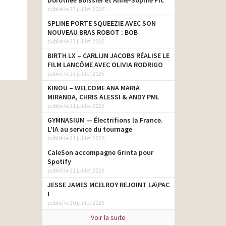
Dorothée Boissier et Anne-Sophie Pic
publié le 27 juillet 2026
SPLINE PORTE SQUEEZIE AVEC SON
NOUVEAU BRAS ROBOT : BOB
publié le 23 juillet 2026
BIRTH LX – CARLIJN JACOBS RÉALISE LE
FILM LANCÔME AVEC OLIVIA RODRIGO
publié le 23 juillet 2026
KINOU – WELCOME ANA MARIA
MIRANDA, CHRIS ALESSI & ANDY PML
publié le 21 juillet 2026
GYMNASIUM — Électrifions la France.
L’IA au service du tournage
publié le 21 juillet 2026
CaleSon accompagne Grinta pour
Spotify
publié le 21 juillet 2026
JESSE JAMES MCELROY REJOINT LA\PAC
!
publié le 20 juillet 2026
Voir la suite