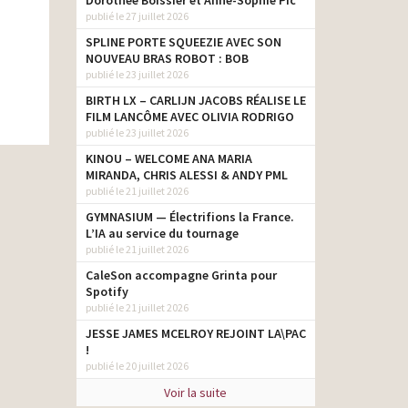
Dorothée Boissier et Anne-Sophie Pic
publié le 27 juillet 2026
SPLINE PORTE SQUEEZIE AVEC SON
NOUVEAU BRAS ROBOT : BOB
publié le 23 juillet 2026
BIRTH LX – CARLIJN JACOBS RÉALISE LE
FILM LANCÔME AVEC OLIVIA RODRIGO
publié le 23 juillet 2026
KINOU – WELCOME ANA MARIA
MIRANDA, CHRIS ALESSI & ANDY PML
publié le 21 juillet 2026
GYMNASIUM — Électrifions la France.
L’IA au service du tournage
publié le 21 juillet 2026
CaleSon accompagne Grinta pour
Spotify
publié le 21 juillet 2026
JESSE JAMES MCELROY REJOINT LA\PAC
!
publié le 20 juillet 2026
Voir la suite