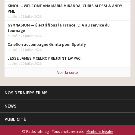
KINOU – WELCOME ANA MARIA MIRANDA, CHRIS ALESSI & ANDY
PML
publié le 21 juillet 2026
GYMNASIUM — Électrifions la France. L’IA au service du
tournage
publié le 21 juillet 2026
CaleSon accompagne Grinta pour Spotify
publié le 21 juillet 2026
JESSE JAMES MCELROY REJOINT LA\PAC !
publié le 20 juillet 2026
Voir la suite
NOS DERNIERS FILMS
NEWS
PUBLICITÉ
© Packshotmag - Tous droits reservés -
Mentions légales