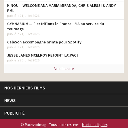
KINOU – WELCOME ANA MARIA MIRANDA, CHRIS ALESSI & ANDY
PML
publié le 21 juillet 2026
GYMNASIUM — Électrifions la France. L’IA au service du
tournage
publié le 21 juillet 2026
CaleSon accompagne Grinta pour Spotify
publié le 21 juillet 2026
JESSE JAMES MCELROY REJOINT LA\PAC !
publié le 20 juillet 2026
Voir la suite
NOS DERNIERS FILMS
NEWS
PUBLICITÉ
© Packshotmag - Tous droits reservés -
Mentions légales