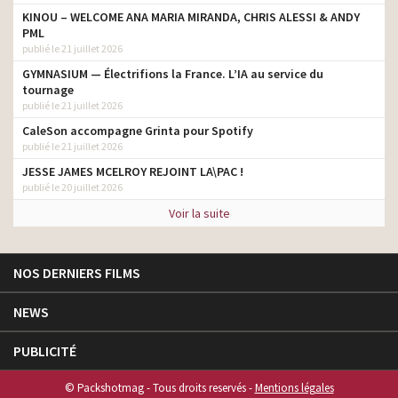
KINOU – WELCOME ANA MARIA MIRANDA, CHRIS ALESSI & ANDY
PML
publié le 21 juillet 2026
GYMNASIUM — Électrifions la France. L’IA au service du
tournage
publié le 21 juillet 2026
CaleSon accompagne Grinta pour Spotify
publié le 21 juillet 2026
JESSE JAMES MCELROY REJOINT LA\PAC !
publié le 20 juillet 2026
Voir la suite
NOS DERNIERS FILMS
NEWS
PUBLICITÉ
© Packshotmag - Tous droits reservés -
Mentions légales