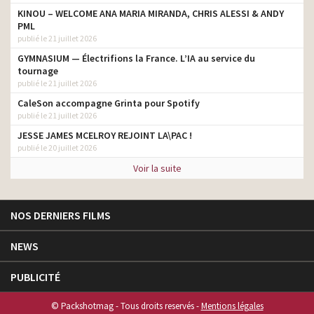
KINOU – WELCOME ANA MARIA MIRANDA, CHRIS ALESSI & ANDY
PML
publié le 21 juillet 2026
GYMNASIUM — Électrifions la France. L’IA au service du
tournage
publié le 21 juillet 2026
CaleSon accompagne Grinta pour Spotify
publié le 21 juillet 2026
JESSE JAMES MCELROY REJOINT LA\PAC !
publié le 20 juillet 2026
Voir la suite
NOS DERNIERS FILMS
NEWS
PUBLICITÉ
© Packshotmag - Tous droits reservés -
Mentions légales