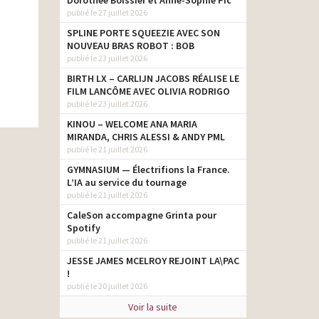
Dorothée Boissier et Anne-Sophie Pic
publié le 27 juillet 2026
SPLINE PORTE SQUEEZIE AVEC SON
NOUVEAU BRAS ROBOT : BOB
publié le 23 juillet 2026
BIRTH LX – CARLIJN JACOBS RÉALISE LE
FILM LANCÔME AVEC OLIVIA RODRIGO
publié le 23 juillet 2026
KINOU – WELCOME ANA MARIA
MIRANDA, CHRIS ALESSI & ANDY PML
publié le 21 juillet 2026
GYMNASIUM — Électrifions la France.
L’IA au service du tournage
publié le 21 juillet 2026
CaleSon accompagne Grinta pour
Spotify
publié le 21 juillet 2026
JESSE JAMES MCELROY REJOINT LA\PAC
!
publié le 20 juillet 2026
Voir la suite