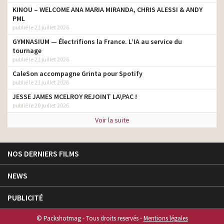
KINOU – WELCOME ANA MARIA MIRANDA, CHRIS ALESSI & ANDY
PML
publié le 21 juillet 2026
GYMNASIUM — Électrifions la France. L’IA au service du
tournage
publié le 21 juillet 2026
CaleSon accompagne Grinta pour Spotify
publié le 21 juillet 2026
JESSE JAMES MCELROY REJOINT LA\PAC !
publié le 20 juillet 2026
Voir la suite
NOS DERNIERS FILMS
NEWS
PUBLICITÉ
© Packshotmag - Tous droits reservés -
Mentions légales