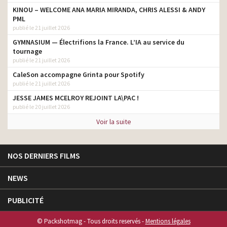
KINOU – WELCOME ANA MARIA MIRANDA, CHRIS ALESSI & ANDY
PML
publié le 21 juillet 2026
GYMNASIUM — Électrifions la France. L’IA au service du
tournage
publié le 21 juillet 2026
CaleSon accompagne Grinta pour Spotify
publié le 21 juillet 2026
JESSE JAMES MCELROY REJOINT LA\PAC !
publié le 20 juillet 2026
Voir la suite
NOS DERNIERS FILMS
NEWS
PUBLICITÉ
© Packshotmag - Tous droits reservés -
Mentions légales