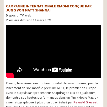
CAMPAGNE INTERNATIONALE XIAOMI CONÇUE PAR
JUNG VON MATT SHANGAI
Dispositif TV, web
Première diffusion 14 mars 2021
Xiaomi, troisième constructeur mondial de smartphones, pour le
lancement de son modèle premium Mi 11, le premier en Europe
avec le surpuissant processeur Snapdragon 888 de Qualcomm,
démontre ses hautes performances dans un film « Movie Magic »
cinématographique à plus d’un titre réalisé par
Reynald Gresset
.
Muni du Mi 11, le protagoniste de la publicité se promenant de