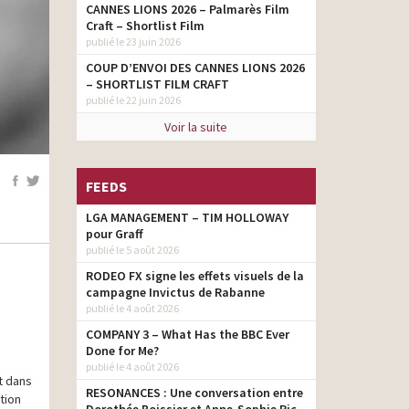
CANNES LIONS 2026 – Palmarès Film
Craft – Shortlist Film
publié le 23 juin 2026
COUP D’ENVOI DES CANNES LIONS 2026
– SHORTLIST FILM CRAFT
publié le 22 juin 2026
Voir la suite
FEEDS
LGA MANAGEMENT – TIM HOLLOWAY
pour Graff
publié le 5 août 2026
RODEO FX signe les effets visuels de la
campagne Invictus de Rabanne
publié le 4 août 2026
COMPANY 3 – What Has the BBC Ever
Done for Me?
publié le 4 août 2026
t dans
RESONANCES : Une conversation entre
tion