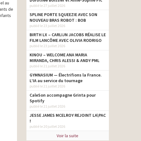
Dorothée Boissier et Anne-Sophie Pic
el au
publié le 27 juillet 2026
ants de
SPLINE PORTE SQUEEZIE AVEC SON
enfants
NOUVEAU BRAS ROBOT : BOB
publié le 23 juillet 2026
BIRTH LX – CARLIJN JACOBS RÉALISE LE
FILM LANCÔME AVEC OLIVIA RODRIGO
publié le 23 juillet 2026
KINOU – WELCOME ANA MARIA
MIRANDA, CHRIS ALESSI & ANDY PML
publié le 21 juillet 2026
GYMNASIUM — Électrifions la France.
L’IA au service du tournage
publié le 21 juillet 2026
CaleSon accompagne Grinta pour
Spotify
publié le 21 juillet 2026
JESSE JAMES MCELROY REJOINT LA\PAC
!
publié le 20 juillet 2026
Voir la suite