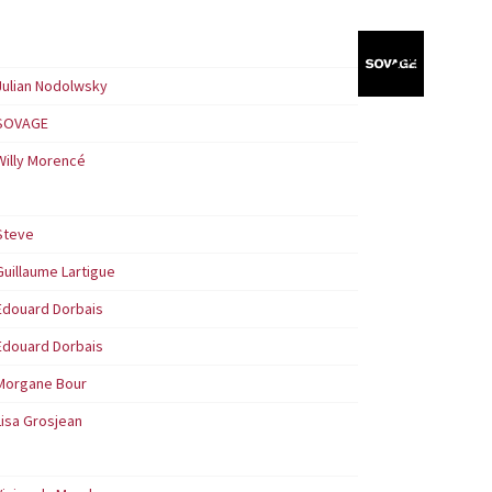
Julian Nodolwsky
SOVAGE
Willy Morencé
Steve
Guillaume Lartigue
Edouard Dorbais
Edouard Dorbais
Morgane Bour
Lisa Grosjean