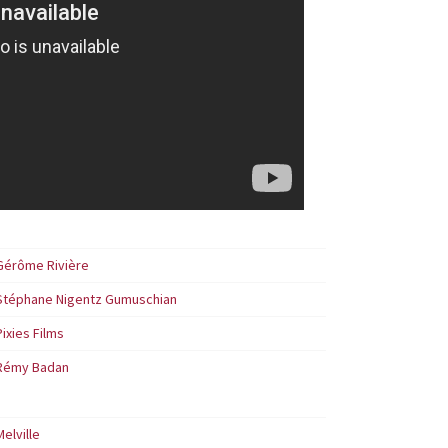
Gérôme Rivière
Stéphane Nigentz Gumuschian
Pixies Films
Rémy Badan
Melville