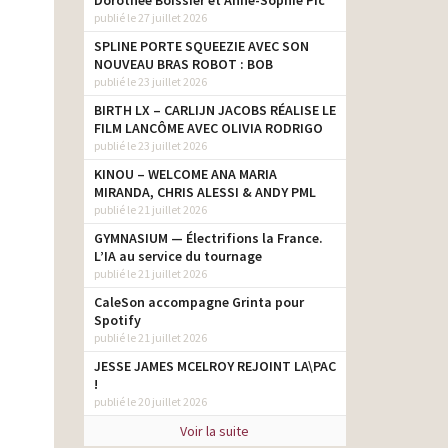
Dorothée Boissier et Anne-Sophie Pic
publié le 27 juillet 2026
SPLINE PORTE SQUEEZIE AVEC SON
NOUVEAU BRAS ROBOT : BOB
publié le 23 juillet 2026
BIRTH LX – CARLIJN JACOBS RÉALISE LE
FILM LANCÔME AVEC OLIVIA RODRIGO
publié le 23 juillet 2026
KINOU – WELCOME ANA MARIA
MIRANDA, CHRIS ALESSI & ANDY PML
publié le 21 juillet 2026
GYMNASIUM — Électrifions la France.
L’IA au service du tournage
publié le 21 juillet 2026
CaleSon accompagne Grinta pour
Spotify
publié le 21 juillet 2026
JESSE JAMES MCELROY REJOINT LA\PAC
!
publié le 20 juillet 2026
Voir la suite