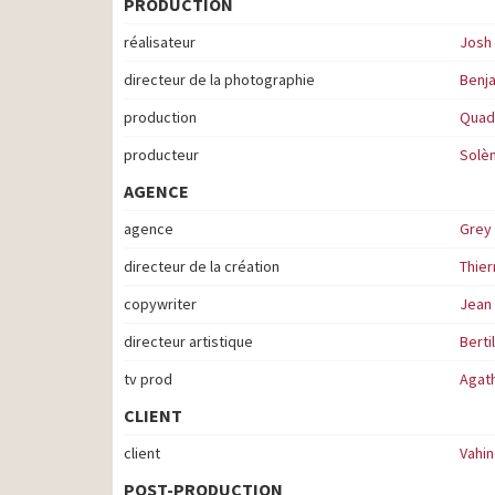
PRODUCTION
réalisateur
Josh
directeur de la photographie
Benj
production
Quad
producteur
Solè
AGENCE
agence
Grey
directeur de la création
Thier
copywriter
Jean
directeur artistique
Berti
tv prod
Agath
CLIENT
client
Vahi
POST-PRODUCTION