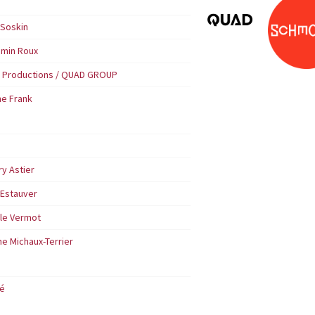
 Soskin
amin Roux
 Productions / QUAD GROUP
ne Frank
ry Astier
 Estauver
lle Vermot
e Michaux-Terrier
né