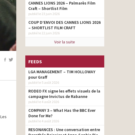
CANNES LIONS 2026 – Palmarès Film
Craft – Shortlist Film
publié le 23 juin 2026
COUP D’ENVOI DES CANNES LIONS 2026
– SHORTLIST FILM CRAFT
publié le 22 juin 2026
Voir la suite
FEEDS
LGA MANAGEMENT – TIM HOLLOWAY
pour Graff
publié le 5 août 2026
RODEO FX signe les effets visuels de la
campagne Invictus de Rabanne
publié le 4 août 2026
COMPANY 3 – What Has the BBC Ever
Done for Me?
 Les
publié le 4 août 2026
RESONANCES : Une conversation entre