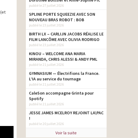
Dorothée Boissier et Anne-Sophie Pic
publié le 27 juillet 2026
 (et
SPLINE PORTE SQUEEZIE AVEC SON
NOUVEAU BRAS ROBOT : BOB
publié le 23 juillet 2026
BIRTH LX – CARLIJN JACOBS RÉALISE LE
FILM LANCÔME AVEC OLIVIA RODRIGO
publié le 23 juillet 2026
KINOU – WELCOME ANA MARIA
MIRANDA, CHRIS ALESSI & ANDY PML
publié le 21 juillet 2026
GYMNASIUM — Électrifions la France.
L’IA au service du tournage
publié le 21 juillet 2026
CaleSon accompagne Grinta pour
Spotify
publié le 21 juillet 2026
JESSE JAMES MCELROY REJOINT LA\PAC
!
publié le 20 juillet 2026
Voir la suite