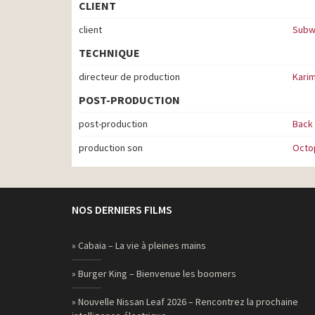
CLIENT
client
Subw
TECHNIQUE
directeur de production
Kari
POST-PRODUCTION
post-production
Back
production son
Octo
NOS DERNIERS FILMS
» Cabaia – La vie à pleines mains
» Burger King – Bienvenue les boomers
» Nouvelle Nissan Leaf 2026 – Rencontrez la prochaine