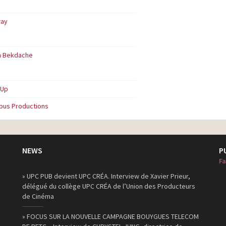
ay
m Bekdache
 Up
pus Productions
NEWS
P
Fa
» UPC PUB devient UPC CRÉA. Interview de Xavier Prieur,
délégué du collège UPC CRÉA de l’Union des Producteurs
de Cinéma
» FOCUS SUR LA NOUVELLE CAMPAGNE BOUYGUES TELECOM