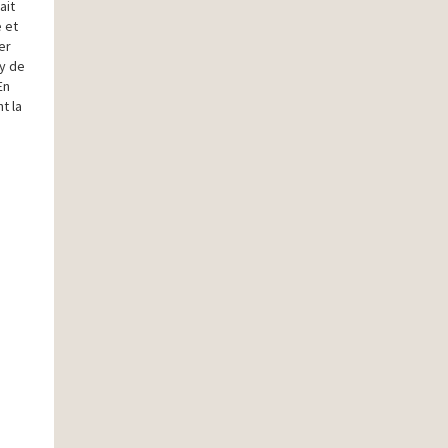
ait
e et
er
ay de
En
t la