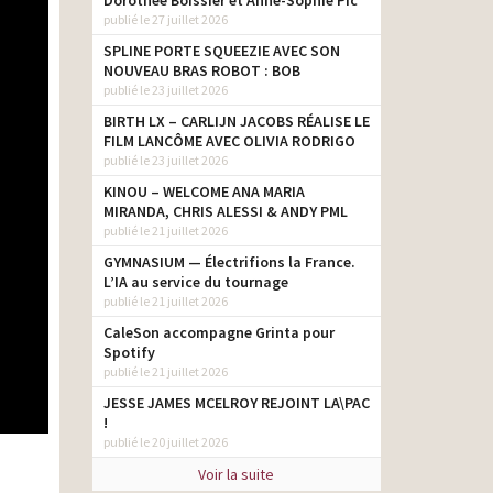
Dorothée Boissier et Anne-Sophie Pic
publié le 27 juillet 2026
SPLINE PORTE SQUEEZIE AVEC SON
NOUVEAU BRAS ROBOT : BOB
publié le 23 juillet 2026
BIRTH LX – CARLIJN JACOBS RÉALISE LE
FILM LANCÔME AVEC OLIVIA RODRIGO
publié le 23 juillet 2026
KINOU – WELCOME ANA MARIA
MIRANDA, CHRIS ALESSI & ANDY PML
publié le 21 juillet 2026
GYMNASIUM — Électrifions la France.
L’IA au service du tournage
publié le 21 juillet 2026
CaleSon accompagne Grinta pour
Spotify
publié le 21 juillet 2026
JESSE JAMES MCELROY REJOINT LA\PAC
!
publié le 20 juillet 2026
Voir la suite
à