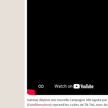
Subway déploie une nouvelle campagne 360 signée par M
(
Satellitemylove
) reprend les codes de Tik Tok, avec du