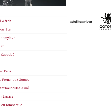
el Wärdh
ois Starr
litemylove
 Dib
 Cabbabé
nn Paris
o Fernandez Gomez
ent Raucoules-Aimé
n Lapacz
hieu Tombarelle