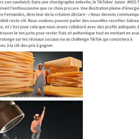
avers son sandwich. Dans une chorégraphie enlevée, le TikToker Junior JMSS f
rimant l’enthousiasme que ce choix procure. Une illustration pleine d’énergi
ateo Fernandez, directeur de la création déclare : « Nous devions communiqu
bilité reste clé. Nous voulions pouvoir parler des nouvelles recettes Subw
, et c’est pour cela que nous avons collaboré avec des profils adéquats. 
rouver le ton juste pour rester frais et authentique tout en mettant en avan
rolonge sur les réseaux sociaux via un challenge TikTok qui consistera à
c à la clé des prix à gagner.