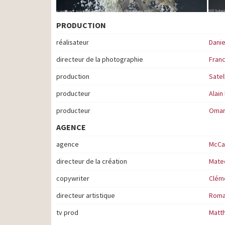
PRODUCTION
réalisateur
Dani
directeur de la photographie
Franc
production
Satel
producteur
Alain
producteur
Omar
AGENCE
agence
McCa
directeur de la création
Mate
copywriter
Clém
directeur artistique
Roma
tv prod
Matt