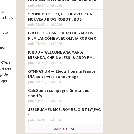
Dorothée Boissier et Anne-Sophie Pic
publié le 27 juillet 2026
mme
SPLINE PORTE SQUEEZIE AVEC SON
r à tous
NOUVEAU BRAS ROBOT : BOB
publié le 23 juillet 2026
inale
BIRTH LX – CARLIJN JACOBS RÉALISE LE
FILM LANCÔME AVEC OLIVIA RODRIGO
publié le 23 juillet 2026
 non
KINOU – WELCOME ANA MARIA
MIRANDA, CHRIS ALESSI & ANDY PML
 Chris
publié le 21 juillet 2026
fil des
GYMNASIUM — Électrifions la France.
up de
L’IA au service du tournage
rnage
publié le 21 juillet 2026
CaleSon accompagne Grinta pour
Spotify
publié le 21 juillet 2026
JESSE JAMES MCELROY REJOINT LA\PAC
!
publié le 20 juillet 2026
Voir la suite