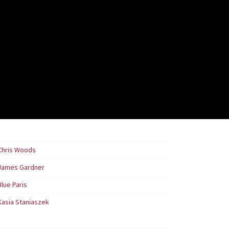
Chris Woods
James Gardner
Blue Paris
Kasia Staniaszek