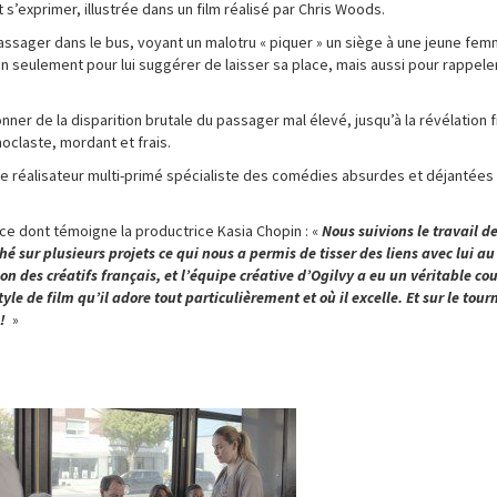
s’exprimer, illustrée dans un film réalisé par Chris Woods.
assager dans le bus, voyant un malotru « piquer » un siège à une jeune fe
n seulement pour lui suggérer de laisser sa place, mais aussi pour rappele
ner de la disparition brutale du passager mal élevé, jusqu’à la révélation f
oclaste, mordant et frais.
r le réalisateur multi-primé spécialiste des comédies absurdes et déjantées
e ce dont témoigne la productrice Kasia Chopin : «
Nous suivions le travail de
 sur plusieurs projets ce qui nous a permis de tisser des liens avec lui au 
n des créatifs français, et l’équipe créative d’Ogilvy a eu un véritable co
yle de film qu’il adore tout particulièrement et où il excelle. Et sur le tou
!
»