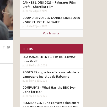
CANNES LIONS 2026 – Palmarès Film
Craft – Shortlist Film
publié le 23 juin 2026
COUP D’ENVOI DES CANNES LIONS 2026
– SHORTLIST FILM CRAFT
publié le 22 juin 2026
Voir la suite
FEEDS
LGA MANAGEMENT – TIM HOLLOWAY
pour Graff
publié le 5 août 2026
RODEO FX signe les effets visuels de la
campagne Invictus de Rabanne
publié le 4 août 2026
COMPANY 3 – What Has the BBC Ever
Done for Me?
publié le 4 août 2026
RESONANCES : Une conversation entre
a