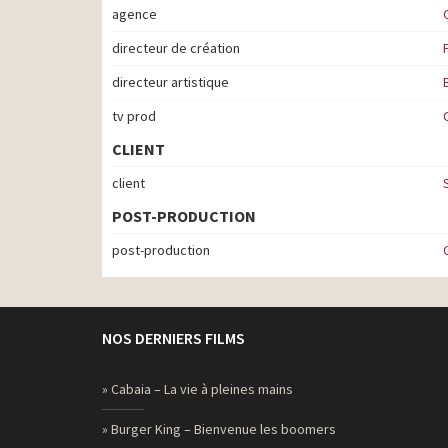
agence
directeur de création
directeur artistique
tv prod
CLIENT
client
POST-PRODUCTION
post-production
NOS DERNIERS FILMS
» Cabaia – La vie à pleines mains
» Burger King – Bienvenue les boomers