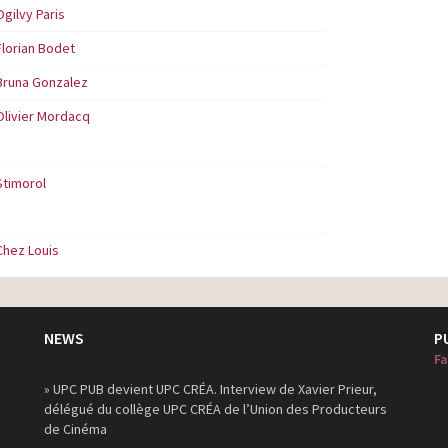
Ogilvy Paris
Florian Bodet
Bruna Gonzalez
Olivier Mordacq
Stimorol
Chez Louis
NEWS
P
Fa
» UPC PUB devient UPC CRÉA. Interview de Xavier Prieur,
délégué du collège UPC CRÉA de l’Union des Producteurs
de Cinéma