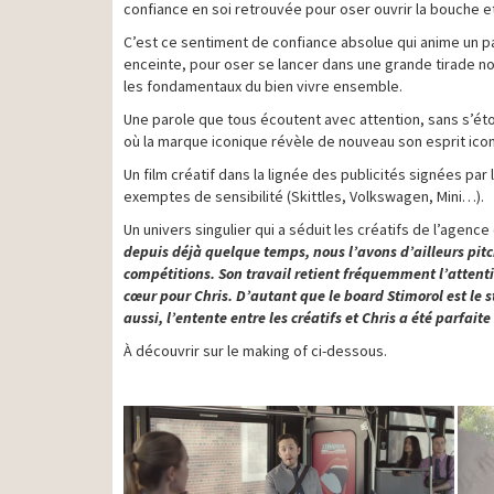
confiance en soi retrouvée pour oser ouvrir la bouche et 
C’est ce sentiment de confiance absolue qui anime un p
enceinte, pour oser se lancer dans une grande tirade no
les fondamentaux du bien vivre ensemble.
Une parole que tous écoutent avec attention, sans s’éton
où la marque iconique révèle de nouveau son esprit icon
Un film créatif dans la lignée des publicités signées pa
exemptes de sensibilité (Skittles, Volkswagen, Mini…).
Un univers singulier qui a séduit les créatifs de l’agenc
depuis déjà quelque temps, nous l’avons d’ailleurs pitché
compétitions. Son travail retient fréquemment l’attentio
cœur pour Chris. D’autant que le board Stimorol est le st
aussi, l’entente entre les créatifs et Chris a été parfaite 
À découvrir sur le making of ci-dessous.