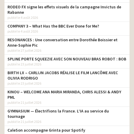
RODEO FX signe les effets visuels de la campagne Invictus de
Rabanne
publié le 4 août 2026
COMPANY 3 – What Has the BBC Ever Done for Me?
publié le 4 août 2026
RESONANCES : Une conversation entre Dorothée Boissier et
Anne-Sophie Pic
publié le 27 juillet 2026
SPLINE PORTE SQUEEZIE AVEC SON NOUVEAU BRAS ROBOT : BOB
publié le 23 juillet 2026
BIRTH LX – CARLIJN JACOBS RÉALISE LE FILM LANCÔME AVEC
OLIVIA RODRIGO
publié le 23 juillet 2026
KINOU – WELCOME ANA MARIA MIRANDA, CHRIS ALESSI & ANDY
PML
publié le 21 juillet 2026
GYMNASIUM — Électrifions la France. L’IA au service du
tournage
publié le 21 juillet 2026
CaleSon accompagne Grinta pour Spotify