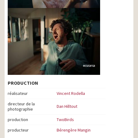
PRODUCTION
réalisateur
Vincent Rodella
directeur de la
Dan Hilltout
photographie
production
TwoBirds
producteur
Bérengère Mangin