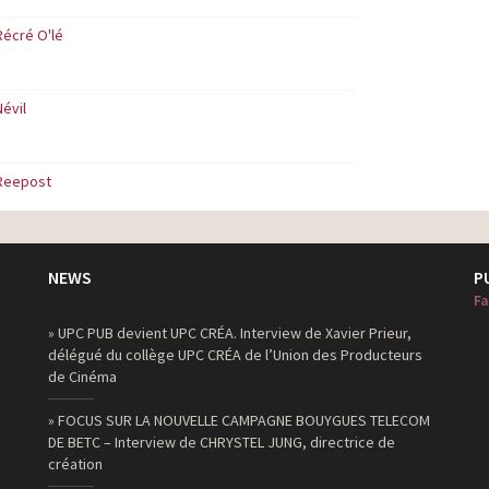
Récré O'lé
Névil
Reepost
NEWS
P
Fa
» UPC PUB devient UPC CRÉA. Interview de Xavier Prieur,
délégué du collège UPC CRÉA de l’Union des Producteurs
de Cinéma
» FOCUS SUR LA NOUVELLE CAMPAGNE BOUYGUES TELECOM
DE BETC – Interview de CHRYSTEL JUNG, directrice de
création