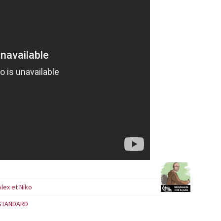
Alex et Niko
STANDARD