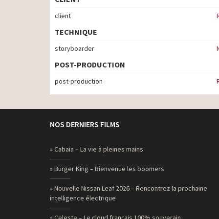
client
TECHNIQUE
storyboarder
POST-PRODUCTION
post-production
NOS DERNIERS FILMS
» Cabaia – La vie à pleines mains
» Burger King – Bienvenue les boomers
» Nouvelle Nissan Leaf 2026 – Rencontrez la prochaine
intelligence électrique
» Celeste – Le cloud français 100% souverain