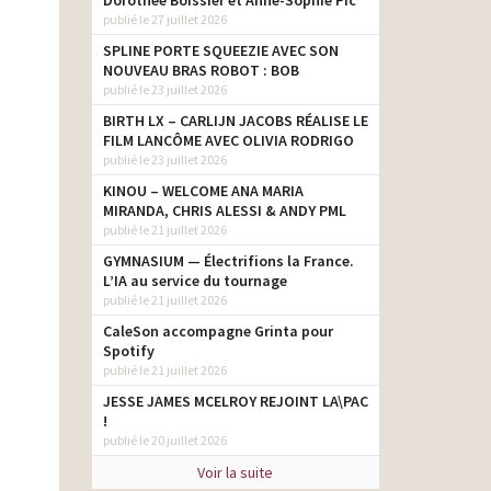
Dorothée Boissier et Anne-Sophie Pic
publié le 27 juillet 2026
SPLINE PORTE SQUEEZIE AVEC SON
NOUVEAU BRAS ROBOT : BOB
publié le 23 juillet 2026
BIRTH LX – CARLIJN JACOBS RÉALISE LE
FILM LANCÔME AVEC OLIVIA RODRIGO
publié le 23 juillet 2026
KINOU – WELCOME ANA MARIA
MIRANDA, CHRIS ALESSI & ANDY PML
publié le 21 juillet 2026
GYMNASIUM — Électrifions la France.
L’IA au service du tournage
publié le 21 juillet 2026
CaleSon accompagne Grinta pour
Spotify
publié le 21 juillet 2026
JESSE JAMES MCELROY REJOINT LA\PAC
!
publié le 20 juillet 2026
Voir la suite