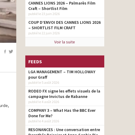
CANNES LIONS 2026 – Palmarès Film
Craft – Shortlist Film
publié le 23 juin 2026
COUP D’ENVOI DES CANNES LIONS 2026
– SHORTLIST FILM CRAFT
publié le 22 juin 2026
Voir la suite
FEEDS
LGA MANAGEMENT – TIM HOLLOWAY
pour Graff
publié le 5 août 2026
RODEO FX signe les effets visuels de la
campagne Invictus de Rabanne
publié le 4 août 2026
urde,
COMPANY 3 – What Has the BBC Ever
Done for Me?
publié le 4 août 2026
RESONANCES : Une conversation entre