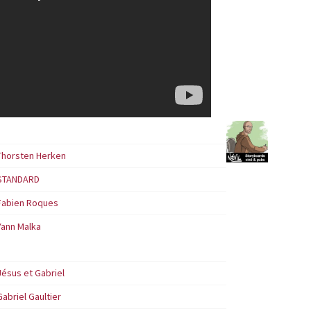
Thorsten Herken
STANDARD
Fabien Roques
Yann Malka
Jésus et Gabriel
Gabriel Gaultier