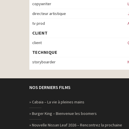
copywriter
directeur artistique
tv prod
CLIENT
client
TECHNIQUE
storyboarder
NOS DERNIERS FILMS
» Cabaia – La vie à pleines mains
» Burger King – Bienvenue les boomers
» Nouvelle Nissan Leaf 2026 – Rencontrez la prochaine