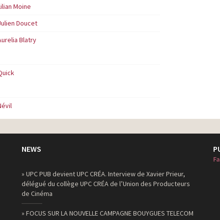
Lilian Moine
Julien Doucet
Aurelia Blatry
Quick
Névil
NEWS
P
Fa
» UPC PUB devient UPC CRÉA. Interview de Xavier Prieur,
délégué du collège UPC CRÉA de l’Union des Producteurs
de Cinéma
» FOCUS SUR LA NOUVELLE CAMPAGNE BOUYGUES TELECOM