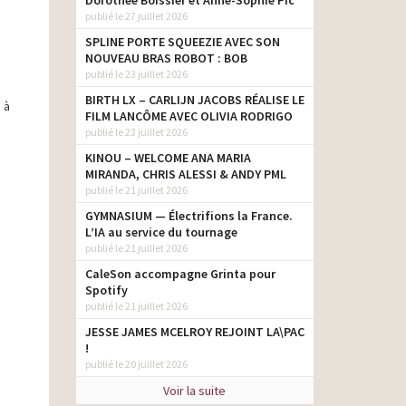
Dorothée Boissier et Anne-Sophie Pic
publié le 27 juillet 2026
SPLINE PORTE SQUEEZIE AVEC SON
NOUVEAU BRAS ROBOT : BOB
publié le 23 juillet 2026
BIRTH LX – CARLIJN JACOBS RÉALISE LE
 à
FILM LANCÔME AVEC OLIVIA RODRIGO
publié le 23 juillet 2026
KINOU – WELCOME ANA MARIA
MIRANDA, CHRIS ALESSI & ANDY PML
publié le 21 juillet 2026
GYMNASIUM — Électrifions la France.
L’IA au service du tournage
publié le 21 juillet 2026
CaleSon accompagne Grinta pour
Spotify
publié le 21 juillet 2026
JESSE JAMES MCELROY REJOINT LA\PAC
!
publié le 20 juillet 2026
Voir la suite