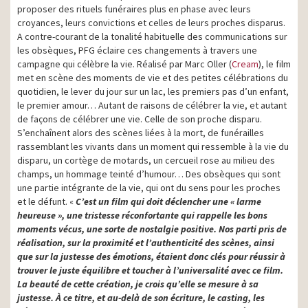
proposer des rituels funéraires plus en phase avec leurs
croyances, leurs convictions et celles de leurs proches disparus.
A contre-courant de la tonalité habituelle des communications sur
les obsèques, PFG éclaire ces changements à travers une
campagne qui célèbre la vie. Réalisé par Marc Oller (
Cream
), le film
met en scène des moments de vie et des petites célébrations du
quotidien, le lever du jour sur un lac, les premiers pas d’un enfant,
le premier amour… Autant de raisons de célébrer la vie, et autant
de façons de célébrer une vie. Celle de son proche disparu.
S’enchaînent alors des scènes liées à la mort, de funérailles
rassemblant les vivants dans un moment qui ressemble à la vie du
disparu, un cortège de motards, un cercueil rose au milieu des
champs, un hommage teinté d’humour… Des obsèques qui sont
une partie intégrante de la vie, qui ont du sens pour les proches
et le défunt. «
C’est un film qui doit déclencher une « larme
heureuse », une tristesse réconfortante qui rappelle les bons
moments vécus, une sorte de nostalgie positive. Nos parti pris de
réalisation, sur la proximité et l’authenticité des scènes, ainsi
que sur la justesse des émotions, étaient donc clés pour réussir à
trouver le juste équilibre et toucher à l’universalité avec ce film.
La beauté de cette création, je crois qu’elle se mesure à sa
justesse. À ce titre, et au-delà de son écriture, le casting, les