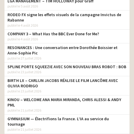
LGA MANAGEMENT – TIM HOLLOWAY pour Graff
publié le 5 août 2026
RODEO FX signe les effets visuels de la campagne Invictus de
Rabanne
publié le 4 août 2026
COMPANY 3 – What Has the BBC Ever Done for Me?
publié le 4 août 2026
RESONANCES : Une conversation entre Dorothée Boissier et
Anne-Sophie Pic
publié le 27 juillet 2026
SPLINE PORTE SQUEEZIE AVEC SON NOUVEAU BRAS ROBOT : BOB
publié le 23 juillet 2026
BIRTH LX – CARLIJN JACOBS RÉALISE LE FILM LANCÔME AVEC
OLIVIA RODRIGO
publié le 23 juillet 2026
KINOU – WELCOME ANA MARIA MIRANDA, CHRIS ALESSI & ANDY
PML
publié le 21 juillet 2026
GYMNASIUM — Électrifions la France. L’IA au service du
tournage
publié le 21 juillet 2026