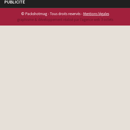
PUBLICITÉ
© Packshotmag - Tous droits reservés -
Mentions légales
graphisme & développement réalisé par l‘agence web 3 octets