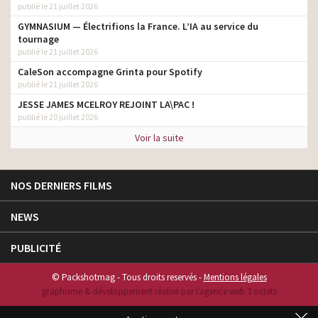
publié le 21 juillet 2026
GYMNASIUM — Électrifions la France. L’IA au service du
tournage
publié le 21 juillet 2026
CaleSon accompagne Grinta pour Spotify
publié le 21 juillet 2026
JESSE JAMES MCELROY REJOINT LA\PAC !
publié le 20 juillet 2026
Voir la suite
NOS DERNIERS FILMS
NEWS
PUBLICITÉ
© Packshotmag - Tous droits reservés -
Mentions légales
graphisme & développement réalisé par l‘agence web 3 octets