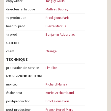
copywriter
Tanguy Gallis
directeur artistique
Mathieu Dubray
tv production
Prodigious Paris
head tv prod
Pierre Marcus
tv prod
Benjamin Auberdiac
CLIENT
client
Orange
TECHNIQUE
production de service
Limelite
POST-PRODUCTION
monteur
Richard Marizy
étalonneur
Muriel Archambaud
post-production
Prodigious Paris
post-producteur
Franck-Hervé Marc