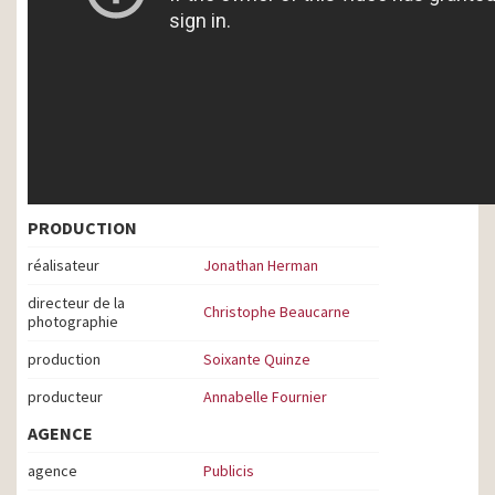
PRODUCTION
réalisateur
Jonathan Herman
directeur de la
Christophe Beaucarne
photographie
production
Soixante Quinze
producteur
Annabelle Fournier
AGENCE
agence
Publicis