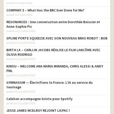
publié le 4 août 2026
COMPANY 3 – What Has the BBC Ever Done for Me?
publié le 4 août 2026
RESONANCES : Une conversation entre Dorothée Boissier et
Anne-Sophie Pic
publié le 27 juillet 2026
SPLINE PORTE SQUEEZIE AVEC SON NOUVEAU BRAS ROBOT : BOB
publié le 23 juillet 2026
BIRTH LX – CARLIJN JACOBS RÉALISE LE FILM LANCÔME AVEC
OLIVIA RODRIGO
publié le 23 juillet 2026
KINOU – WELCOME ANA MARIA MIRANDA, CHRIS ALESSI & ANDY
PML
publié le 21 juillet 2026
GYMNASIUM — Électrifions la France. L’IA au service du
tournage
publié le 21 juillet 2026
CaleSon accompagne Grinta pour Spotify
publié le 21 juillet 2026
JESSE JAMES MCELROY REJOINT LA\PAC !