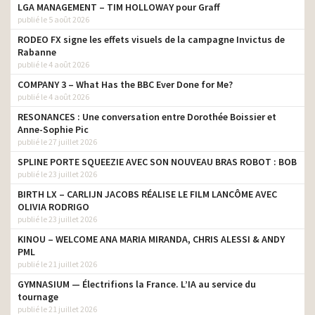
LGA MANAGEMENT – TIM HOLLOWAY pour Graff
publié le 5 août 2026
RODEO FX signe les effets visuels de la campagne Invictus de
Rabanne
publié le 4 août 2026
COMPANY 3 – What Has the BBC Ever Done for Me?
publié le 4 août 2026
RESONANCES : Une conversation entre Dorothée Boissier et
Anne-Sophie Pic
publié le 27 juillet 2026
SPLINE PORTE SQUEEZIE AVEC SON NOUVEAU BRAS ROBOT : BOB
publié le 23 juillet 2026
BIRTH LX – CARLIJN JACOBS RÉALISE LE FILM LANCÔME AVEC
OLIVIA RODRIGO
publié le 23 juillet 2026
KINOU – WELCOME ANA MARIA MIRANDA, CHRIS ALESSI & ANDY
PML
publié le 21 juillet 2026
GYMNASIUM — Électrifions la France. L’IA au service du
tournage
publié le 21 juillet 2026