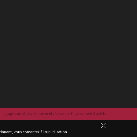
graphisme & développement réalisé par l‘agence web 3 octets
tinuant, vous consentez à leur utilisation