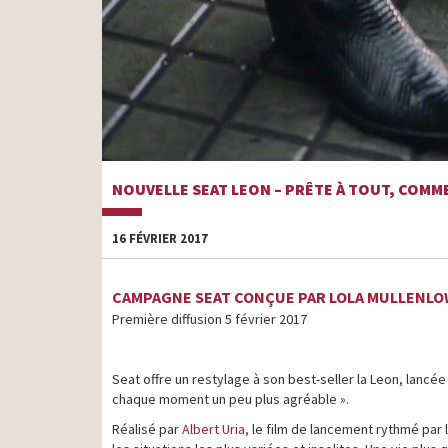
NOUVELLE SEAT LEON – PRÊTE À TOUT, COMM
16 FÉVRIER 2017
CAMPAGNE SEAT CONÇUE PAR LOLA MULLENL
Première diffusion 5 février 2017
Seat offre un restylage à son best-seller la Leon, lanc
chaque moment un peu plus agréable ».
Réalisé par
Albert Uria,
le film de lancement rythmé par 