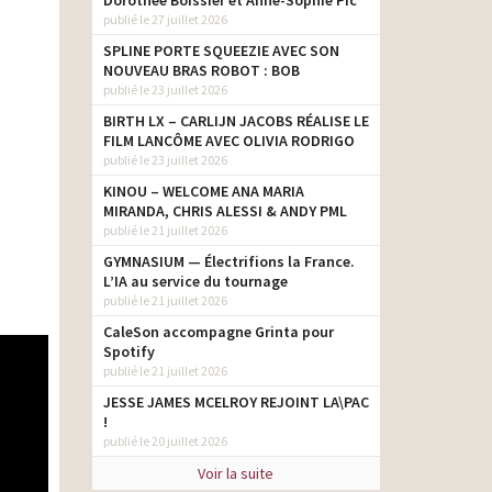
Dorothée Boissier et Anne-Sophie Pic
publié le 27 juillet 2026
SPLINE PORTE SQUEEZIE AVEC SON
NOUVEAU BRAS ROBOT : BOB
publié le 23 juillet 2026
BIRTH LX – CARLIJN JACOBS RÉALISE LE
FILM LANCÔME AVEC OLIVIA RODRIGO
publié le 23 juillet 2026
KINOU – WELCOME ANA MARIA
MIRANDA, CHRIS ALESSI & ANDY PML
publié le 21 juillet 2026
GYMNASIUM — Électrifions la France.
L’IA au service du tournage
publié le 21 juillet 2026
CaleSon accompagne Grinta pour
Spotify
publié le 21 juillet 2026
JESSE JAMES MCELROY REJOINT LA\PAC
!
publié le 20 juillet 2026
Voir la suite