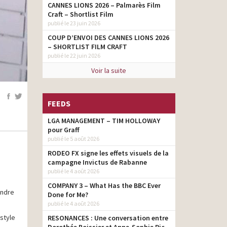
CANNES LIONS 2026 – Palmarès Film
Craft – Shortlist Film
publié le 23 juin 2026
COUP D’ENVOI DES CANNES LIONS 2026
– SHORTLIST FILM CRAFT
publié le 22 juin 2026
Voir la suite
FEEDS
LGA MANAGEMENT – TIM HOLLOWAY
pour Graff
publié le 5 août 2026
RODEO FX signe les effets visuels de la
campagne Invictus de Rabanne
publié le 4 août 2026
COMPANY 3 – What Has the BBC Ever
endre
Done for Me?
publié le 4 août 2026
style
RESONANCES : Une conversation entre