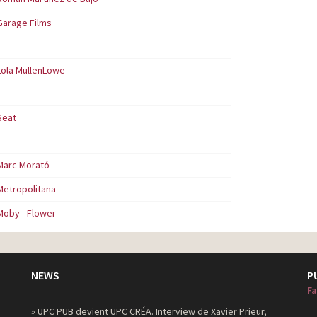
Garage Films
Lola MullenLowe
Seat
Marc Morató
Metropolitana
Moby - Flower
NEWS
P
Fa
» UPC PUB devient UPC CRÉA. Interview de Xavier Prieur,