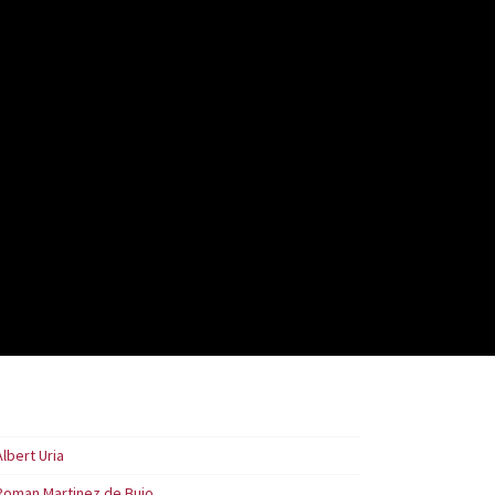
Albert Uria
Roman Martinez de Bujo