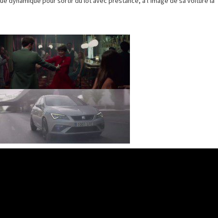
s que dynamique pour sortir du lot avec prestance, à l’image de sa voiture la