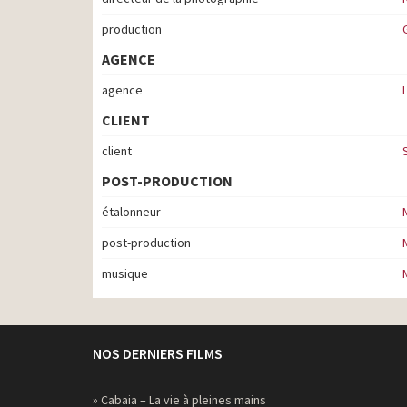
production
AGENCE
agence
CLIENT
client
POST-PRODUCTION
étalonneur
post-production
musique
NOS DERNIERS FILMS
» Cabaia – La vie à pleines mains