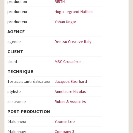
production
BIRTH
producteur
Hugo Legrand-Nathan
producteur
Yohan Ungar
AGENCE
agence
Dentsu Creative Italy
CLIENT
client
MSC Croisières
TECHNIQUE
1er assistant réalisateur
Jacques Eberhard
styliste
Annelaure Nicolas
assurance
Rubini & Associés
POST-PRODUCTION
étalonneur
Yoomin Lee
étalonnage
Company 3