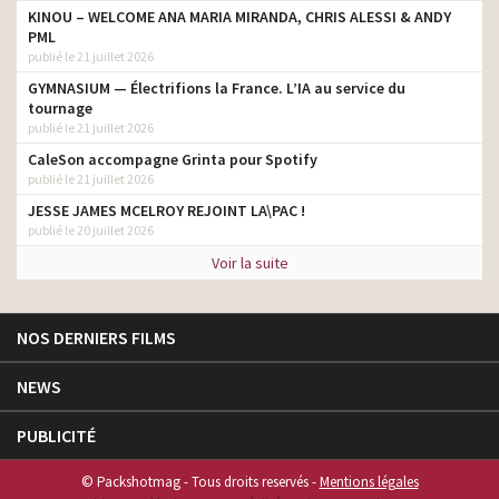
KINOU – WELCOME ANA MARIA MIRANDA, CHRIS ALESSI & ANDY
PML
publié le 21 juillet 2026
GYMNASIUM — Électrifions la France. L’IA au service du
tournage
publié le 21 juillet 2026
CaleSon accompagne Grinta pour Spotify
publié le 21 juillet 2026
JESSE JAMES MCELROY REJOINT LA\PAC !
publié le 20 juillet 2026
Voir la suite
NOS DERNIERS FILMS
NEWS
PUBLICITÉ
© Packshotmag - Tous droits reservés -
Mentions légales