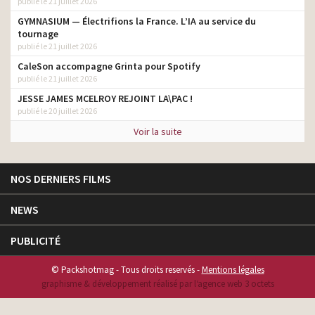
publié le 21 juillet 2026
GYMNASIUM — Électrifions la France. L’IA au service du
tournage
publié le 21 juillet 2026
CaleSon accompagne Grinta pour Spotify
publié le 21 juillet 2026
JESSE JAMES MCELROY REJOINT LA\PAC !
publié le 20 juillet 2026
Voir la suite
NOS DERNIERS FILMS
NEWS
PUBLICITÉ
© Packshotmag - Tous droits reservés -
Mentions légales
graphisme & développement réalisé par l‘agence web 3 octets