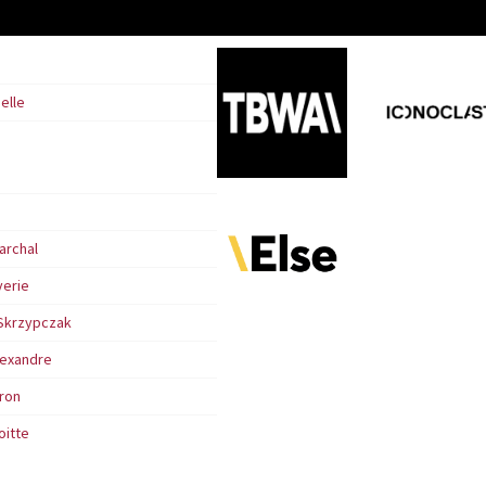
elle
archal
verie
Skrzypczak
lexandre
ron
oitte