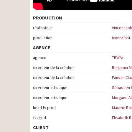
PRODUCTION
réalisateur
Vincent Lob
production
Iconoclast
AGENCE
agence
TBWA\
directeur de la création
Benjamin M
directeur de la création
Faustin Cla
directeur artistique
Sébastien 
directeur artistique
Morgane A
head tv prod
Maxime Boi
tv prod
Elisabeth B
CLIENT