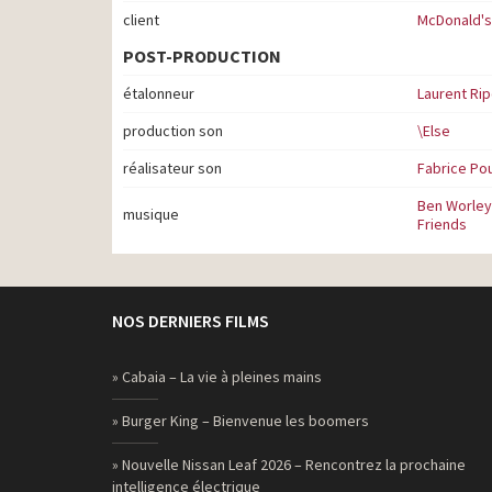
client
McDonald's
POST-PRODUCTION
étalonneur
Laurent Rip
production son
\Else
réalisateur son
Fabrice Po
Ben Worley,
musique
Friends
NOS DERNIERS FILMS
» Cabaia – La vie à pleines mains
» Burger King – Bienvenue les boomers
» Nouvelle Nissan Leaf 2026 – Rencontrez la prochaine
intelligence électrique