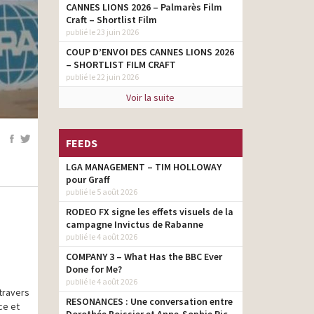
CANNES LIONS 2026 – Palmarès Film
Craft – Shortlist Film
publié le 23 juin 2026
COUP D’ENVOI DES CANNES LIONS 2026
– SHORTLIST FILM CRAFT
publié le 22 juin 2026
Voir la suite
FEEDS
LGA MANAGEMENT – TIM HOLLOWAY
pour Graff
publié le 5 août 2026
RODEO FX signe les effets visuels de la
campagne Invictus de Rabanne
publié le 4 août 2026
COMPANY 3 – What Has the BBC Ever
Done for Me?
publié le 4 août 2026
travers
RESONANCES : Une conversation entre
ce et