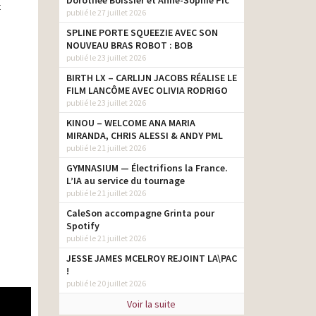
Dorothée Boissier et Anne-Sophie Pic
t
publié le 27 juillet 2026
SPLINE PORTE SQUEEZIE AVEC SON
NOUVEAU BRAS ROBOT : BOB
publié le 23 juillet 2026
BIRTH LX – CARLIJN JACOBS RÉALISE LE
FILM LANCÔME AVEC OLIVIA RODRIGO
publié le 23 juillet 2026
KINOU – WELCOME ANA MARIA
MIRANDA, CHRIS ALESSI & ANDY PML
publié le 21 juillet 2026
GYMNASIUM — Électrifions la France.
L’IA au service du tournage
publié le 21 juillet 2026
CaleSon accompagne Grinta pour
Spotify
publié le 21 juillet 2026
JESSE JAMES MCELROY REJOINT LA\PAC
!
publié le 20 juillet 2026
Voir la suite