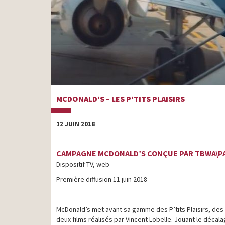
MCDONALD’S – LES P’TITS PLAISIRS
12 JUIN 2018
CAMPAGNE MCDONALD’S CONÇUE PAR TBWA\P
Dispositif TV, web
Première diffusion 11 juin 2018
McDonald’s met avant sa gamme des P’tits Plaisirs, des
deux films réalisés par Vincent Lobelle. Jouant le décal