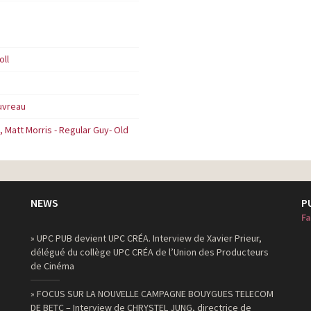
oll
uvreau
 Matt Morris - Regular Guy- Old
NEWS
P
Fa
» UPC PUB devient UPC CRÉA. Interview de Xavier Prieur,
délégué du collège UPC CRÉA de l’Union des Producteurs
de Cinéma
» FOCUS SUR LA NOUVELLE CAMPAGNE BOUYGUES TELECOM
DE BETC – Interview de CHRYSTEL JUNG, directrice de