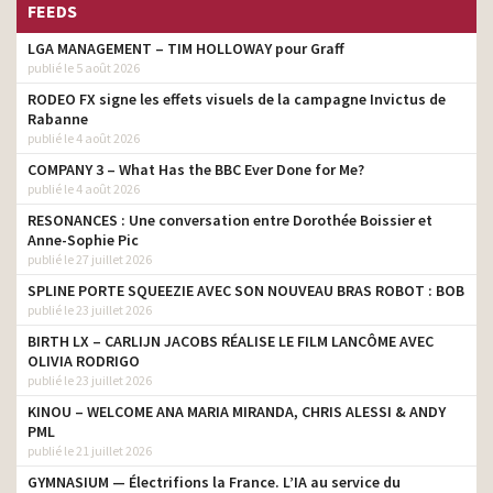
FEEDS
LGA MANAGEMENT – TIM HOLLOWAY pour Graff
publié le 5 août 2026
RODEO FX signe les effets visuels de la campagne Invictus de
Rabanne
publié le 4 août 2026
COMPANY 3 – What Has the BBC Ever Done for Me?
publié le 4 août 2026
RESONANCES : Une conversation entre Dorothée Boissier et
Anne-Sophie Pic
publié le 27 juillet 2026
SPLINE PORTE SQUEEZIE AVEC SON NOUVEAU BRAS ROBOT : BOB
publié le 23 juillet 2026
BIRTH LX – CARLIJN JACOBS RÉALISE LE FILM LANCÔME AVEC
OLIVIA RODRIGO
publié le 23 juillet 2026
KINOU – WELCOME ANA MARIA MIRANDA, CHRIS ALESSI & ANDY
PML
publié le 21 juillet 2026
GYMNASIUM — Électrifions la France. L’IA au service du