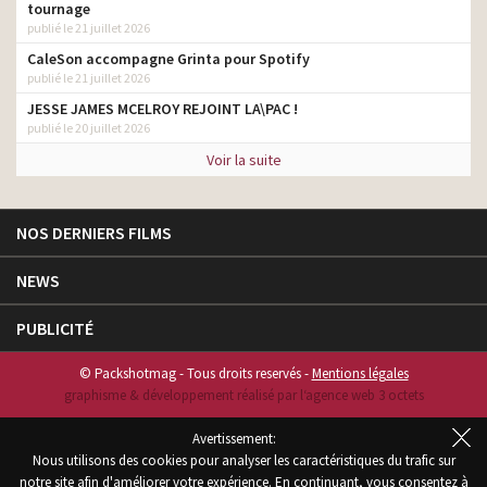
tournage
publié le 21 juillet 2026
CaleSon accompagne Grinta pour Spotify
publié le 21 juillet 2026
JESSE JAMES MCELROY REJOINT LA\PAC !
publié le 20 juillet 2026
Voir la suite
NOS DERNIERS FILMS
NEWS
PUBLICITÉ
© Packshotmag - Tous droits reservés -
Mentions légales
graphisme & développement réalisé par l‘agence web 3 octets
Avertissement:
Nous utilisons des cookies pour analyser les caractéristiques du trafic sur
notre site afin d'améliorer votre expérience. En continuant, vous consentez à