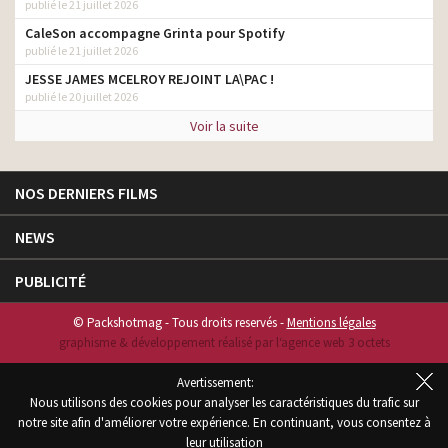
publié le 21 juillet 2026
CaleSon accompagne Grinta pour Spotify
publié le 21 juillet 2026
JESSE JAMES MCELROY REJOINT LA\PAC !
publié le 20 juillet 2026
Voir la suite
NOS DERNIERS FILMS
NEWS
PUBLICITÉ
© Packshotmag - Tous droits reservés -
Mentions légales
graphisme & développement réalisé par l‘agence web 3 octets
Avertissement:
Nous utilisons des cookies pour analyser les caractéristiques du trafic sur
notre site afin d'améliorer votre expérience. En continuant, vous consentez à
leur utilisation