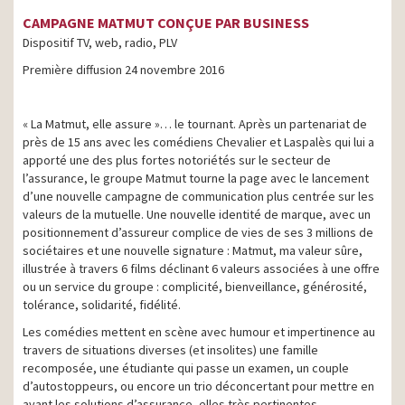
CAMPAGNE MATMUT CONÇUE PAR BUSINESS
Dispositif TV, web, radio, PLV
Première diffusion 24 novembre 2016
« La Matmut, elle assure »… le tournant. Après un partenariat de
près de 15 ans avec les comédiens Chevalier et Laspalès qui lui a
apporté une des plus fortes notoriétés sur le secteur de
l’assurance, le groupe Matmut tourne la page avec le lancement
d’une nouvelle campagne de communication plus centrée sur les
valeurs de la mutuelle. Une nouvelle identité de marque, avec un
positionnement d’assureur complice de vies de ses 3 millions de
sociétaires et une nouvelle signature : Matmut, ma valeur sûre,
illustrée à travers 6 films déclinant 6 valeurs associées à une offre
ou un service du groupe : complicité, bienveillance, générosité,
tolérance, solidarité, fidélité.
Les comédies mettent en scène avec humour et impertinence au
travers de situations diverses (et insolites) une famille
recomposée, une étudiante qui passe un examen, un couple
d’autostoppeurs, ou encore un trio déconcertant pour mettre en
avant les solutions d’assurance, elles très pertinentes.