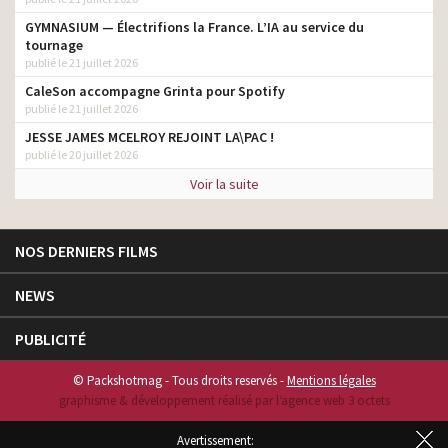
GYMNASIUM — Électrifions la France. L’IA au service du
tournage
publié le 21 juillet 2026
CaleSon accompagne Grinta pour Spotify
publié le 21 juillet 2026
JESSE JAMES MCELROY REJOINT LA\PAC !
publié le 20 juillet 2026
Voir la suite
NOS DERNIERS FILMS
NEWS
PUBLICITÉ
© Packshotmag - Tous droits reservés -
Mentions légales
graphisme & développement réalisé par l‘agence web 3 octets
Avertissement: