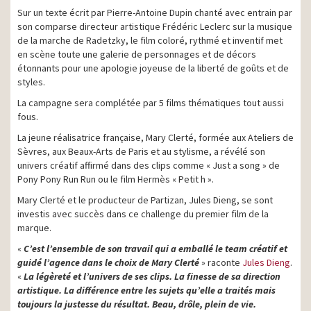
Sur un texte écrit par Pierre-Antoine Dupin chanté avec entrain par
son comparse directeur artistique Frédéric Leclerc sur la musique
de la marche de Radetzky, le film coloré, rythmé et inventif met
en scène toute une galerie de personnages et de décors
étonnants pour une apologie joyeuse de la liberté de goûts et de
styles.
La campagne sera complétée par 5 films thématiques tout aussi
fous.
La jeune réalisatrice française, Mary Clerté, formée aux Ateliers de
Sèvres, aux Beaux-Arts de Paris et au stylisme, a révélé son
univers créatif affirmé dans des clips comme « Just a song » de
Pony Pony Run Run ou le film Hermès « Petit h ».
Mary Clerté et le producteur de Partizan, Jules Dieng, se sont
investis avec succès dans ce challenge du premier film de la
marque.
«
C’est l’ensemble de son travail qui a emballé le team créatif et
guidé l’agence dans le choix de Mary Clerté
» raconte
Jules Dieng
.
«
La légèreté et l’univers de ses clips. La finesse de sa direction
artistique. La différence entre les sujets qu’elle a traités mais
toujours la justesse du résultat. Beau, drôle, plein de vie.