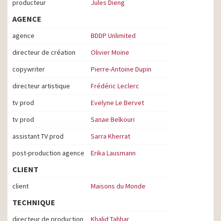
producteur
Jules Dieng
AGENCE
agence
BDDP Unlimited
directeur de création
Olivier Moine
copywriter
Pierre-Antoine Dupin
directeur artistique
Frédéric Leclerc
tv prod
Evelyne Le Bervet
tv prod
Sanae Belkouri
assistant TV prod
Sarra Kherrat
post-production agence
Erika Lausmann
CLIENT
client
Maisons du Monde
TECHNIQUE
directeur de production
Khalid Tahhar