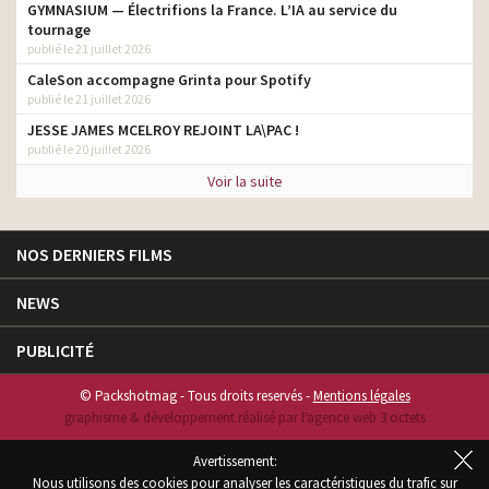
GYMNASIUM — Électrifions la France. L’IA au service du
tournage
publié le 21 juillet 2026
CaleSon accompagne Grinta pour Spotify
publié le 21 juillet 2026
JESSE JAMES MCELROY REJOINT LA\PAC !
publié le 20 juillet 2026
Voir la suite
NOS DERNIERS FILMS
NEWS
PUBLICITÉ
© Packshotmag - Tous droits reservés -
Mentions légales
graphisme & développement réalisé par l‘agence web 3 octets
Avertissement:
Nous utilisons des cookies pour analyser les caractéristiques du trafic sur