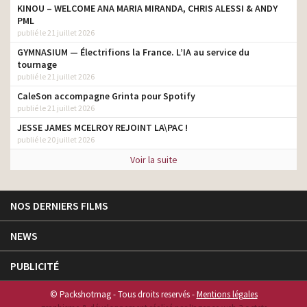
KINOU – WELCOME ANA MARIA MIRANDA, CHRIS ALESSI & ANDY
PML
publié le 21 juillet 2026
GYMNASIUM — Électrifions la France. L’IA au service du
tournage
publié le 21 juillet 2026
CaleSon accompagne Grinta pour Spotify
publié le 21 juillet 2026
JESSE JAMES MCELROY REJOINT LA\PAC !
publié le 20 juillet 2026
Voir la suite
NOS DERNIERS FILMS
NEWS
PUBLICITÉ
© Packshotmag - Tous droits reservés -
Mentions légales