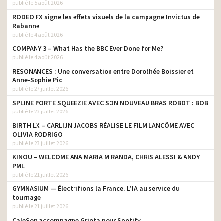
publié le 5 août 2026
RODEO FX signe les effets visuels de la campagne Invictus de
Rabanne
publié le 4 août 2026
COMPANY 3 – What Has the BBC Ever Done for Me?
publié le 4 août 2026
RESONANCES : Une conversation entre Dorothée Boissier et
Anne-Sophie Pic
publié le 27 juillet 2026
SPLINE PORTE SQUEEZIE AVEC SON NOUVEAU BRAS ROBOT : BOB
publié le 23 juillet 2026
BIRTH LX – CARLIJN JACOBS RÉALISE LE FILM LANCÔME AVEC
OLIVIA RODRIGO
publié le 23 juillet 2026
KINOU – WELCOME ANA MARIA MIRANDA, CHRIS ALESSI & ANDY
PML
publié le 21 juillet 2026
GYMNASIUM — Électrifions la France. L’IA au service du
tournage
publié le 21 juillet 2026
CaleSon accompagne Grinta pour Spotify