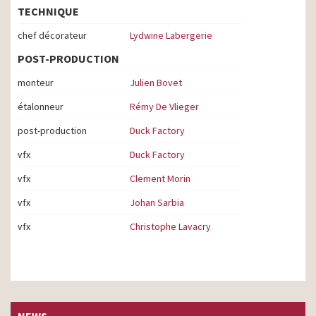
TECHNIQUE
chef décorateur
Lydwine Labergerie
POST-PRODUCTION
monteur
Julien Bovet
étalonneur
Rémy De Vlieger
post-production
Duck Factory
vfx
Duck Factory
vfx
Clement Morin
vfx
Johan Sarbia
vfx
Christophe Lavacry
NEWS