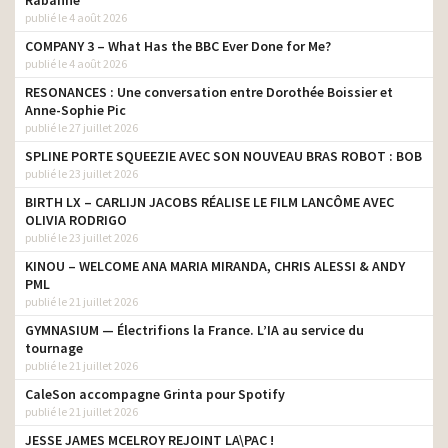
publié le 4 août 2026
COMPANY 3 – What Has the BBC Ever Done for Me?
publié le 4 août 2026
RESONANCES : Une conversation entre Dorothée Boissier et
Anne-Sophie Pic
publié le 27 juillet 2026
SPLINE PORTE SQUEEZIE AVEC SON NOUVEAU BRAS ROBOT : BOB
publié le 23 juillet 2026
BIRTH LX – CARLIJN JACOBS RÉALISE LE FILM LANCÔME AVEC
OLIVIA RODRIGO
publié le 23 juillet 2026
KINOU – WELCOME ANA MARIA MIRANDA, CHRIS ALESSI & ANDY
PML
publié le 21 juillet 2026
GYMNASIUM — Électrifions la France. L’IA au service du
tournage
publié le 21 juillet 2026
CaleSon accompagne Grinta pour Spotify
publié le 21 juillet 2026
JESSE JAMES MCELROY REJOINT LA\PAC !