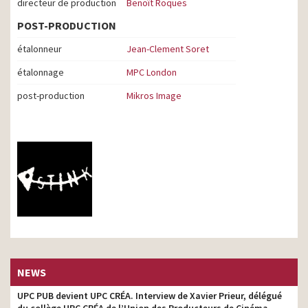
directeur de production
Benoît Roques
POST-PRODUCTION
étalonneur
Jean-Clement Soret
étalonnage
MPC London
post-production
Mikros Image
NEWS
UPC PUB devient UPC CRÉA. Interview de Xavier Prieur, délégué
du collège UPC CRÉA de l’Union des Producteurs de Cinéma