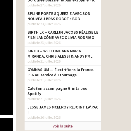
Dorothée Boissier et Anne-Sophie Pic
publié le 27 juillet 2026
SPLINE PORTE SQUEEZIE AVEC SON
NOUVEAU BRAS ROBOT : BOB
publié le 23 juillet 2026
BIRTH LX – CARLIJN JACOBS RÉALISE LE
FILM LANCÔME AVEC OLIVIA RODRIGO
publié le 23 juillet 2026
KINOU – WELCOME ANA MARIA
MIRANDA, CHRIS ALESSI & ANDY PML
publié le 21 juillet 2026
GYMNASIUM — Électrifions la France.
L’IA au service du tournage
publié le 21 juillet 2026
CaleSon accompagne Grinta pour
Spotify
publié le 21 juillet 2026
JESSE JAMES MCELROY REJOINT LA\PAC
!
publié le 20 juillet 2026
Voir la suite