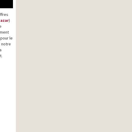
ffres
Bazar
)
e
ement
 pour le
n notre
a
t.