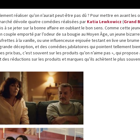
lement réaliser qu’on n’aurait peut-être pas dû ? Pour mettre en avant les o
rmarché dévoile quatre comédies réalisées par
Katia Lewkowicz
(
Grand 
s à se jeter sur la bonne affaire en oubliant le bon sens. Comme cette jeun
n couple emporté par l’odeur de sa bougie au Moyen Âge, un jeune bizarr
rettes à la vanille, ou une influenceuse enjouée testant en live une brume
-grande déception, et des comédies jubilatoires qui pointent tellement bie
es prix bas, c’est souvent sur les produits qu’on n’aime pas », qui propose 
et des réductions sur les produits et marques qu’ils achètent le plus souven