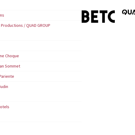
Uns
 Productions / QUAD GROUP
ine Choque
an Sommet
 Pariente
Budin
Hotels