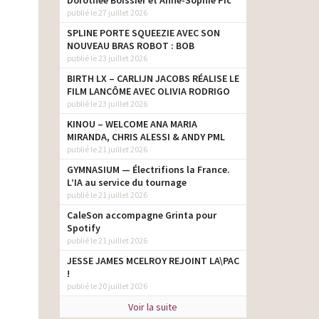
Dorothée Boissier et Anne-Sophie Pic
publié le 27 juillet 2026
SPLINE PORTE SQUEEZIE AVEC SON
NOUVEAU BRAS ROBOT : BOB
publié le 23 juillet 2026
BIRTH LX – CARLIJN JACOBS RÉALISE LE
FILM LANCÔME AVEC OLIVIA RODRIGO
publié le 23 juillet 2026
KINOU – WELCOME ANA MARIA
MIRANDA, CHRIS ALESSI & ANDY PML
publié le 21 juillet 2026
GYMNASIUM — Électrifions la France.
L’IA au service du tournage
publié le 21 juillet 2026
CaleSon accompagne Grinta pour
Spotify
publié le 21 juillet 2026
JESSE JAMES MCELROY REJOINT LA\PAC
!
publié le 20 juillet 2026
Voir la suite