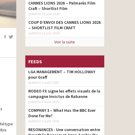
CANNES LIONS 2026 – Palmarès Film
Craft – Shortlist Film
publié le 23 juin 2026
COUP D’ENVOI DES CANNES LIONS 2026
– SHORTLIST FILM CRAFT
publié le 22 juin 2026
Voir la suite
FEEDS
LGA MANAGEMENT – TIM HOLLOWAY
pour Graff
publié le 5 août 2026
RODEO FX signe les effets visuels de la
campagne Invictus de Rabanne
publié le 4 août 2026
es
COMPANY 3 – What Has the BBC Ever
Done for Me?
publié le 4 août 2026
chétype
RESONANCES : Une conversation entre
Ibis