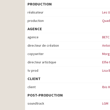
PRODUCTION
réalisateur
Les 
production
Quad
AGENCE
agence
BETC
directeur de création
Anto
copywriter
Morg
directeur artistique
Elfie
tv prod
Lisa 
CLIENT
client
Ibis 
POST-PRODUCTION
soundtrack
LGM